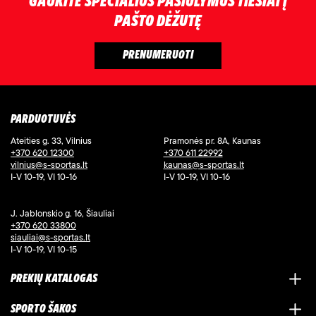
GAUKITE SPECIALIUS PASIŪLYMUS TIESIAI Į
PAŠTO DĖŽUTĘ
PARDUOTUVĖS
Ateities g. 33, Vilnius
Pramonės pr. 8A, Kaunas
+370 620 12300
+370 611 22992
vilnius@s-sportas.lt
kaunas@s-sportas.lt
I-V 10-19, VI 10-16
I-V 10-19, VI 10-16
J. Jablonskio g. 16, Šiauliai
+370 620 33800
siauliai@s-sportas.lt
I-V 10-19, VI 10-15
PREKIŲ KATALOGAS
SPORTO ŠAKOS