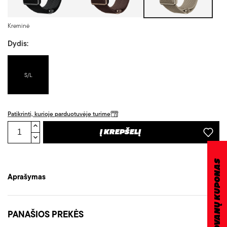
Kreminė
Dydis:
S/L
Patikrinti, kurioje parduotuvėje turime
Į KREPŠELĮ
DOVANŲ KUPONAS
Aprašymas
PANAŠIOS PREKĖS