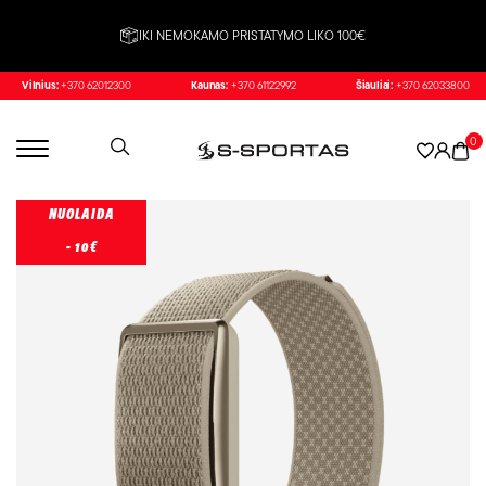
IKI NEMOKAMO PRISTATYMO LIKO 100€
Vilnius:
+370 62012300
Kaunas:
+370 61122992
Šiauliai:
+370 62033800
0
NUOLAIDA
- 10€