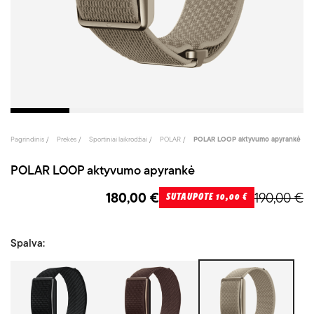
Pagrindinis
Prekės
Sportiniai laikrodžiai
POLAR
POLAR LOOP aktyvumo apyrankė
POLAR LOOP aktyvumo apyrankė
180,00 €
190,00 €
SUTAUPOTE 10,00 €
Spalva:
Juoda
Ruda
Krem