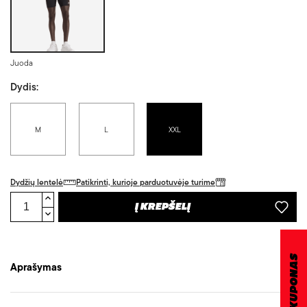
Juoda
Dydis:
M
L
XXL
Dydžių lentelė
Patikrinti, kurioje parduotuvėje turime
Į KREPŠELĮ
DOVANŲ KUPONAS
Aprašymas