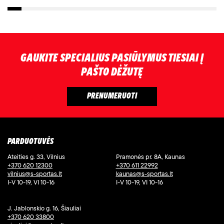
GAUKITE SPECIALIUS PASIŪLYMUS TIESIAI Į
PAŠTO DĖŽUTĘ
PARDUOTUVĖS
Ateities g. 33, Vilnius
Pramonės pr. 8A, Kaunas
+370 620 12300
+370 611 22992
vilnius@s-sportas.lt
kaunas@s-sportas.lt
I-V 10-19, VI 10-16
I-V 10-19, VI 10-16
J. Jablonskio g. 16, Šiauliai
+370 620 33800