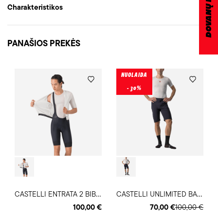
Charakteristikos
PANAŠIOS PREKĖS
NUOLAIDA
- 30%
C
ASTELLI ENTRATA 2 BIBSHORT vyriški dviratininko šortai
C
ASTELLI UNLIMITED BAGGY vyriški dviratininko šortai
100,00 €
70,00 €
100,00 €