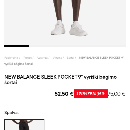
Pagrindinis
Prekės
Apranga
Vyrams
Šortai
NEW BALANCE SLEEK POCKET 9"
vyriški bėgimo šortai
NEW BALANCE SLEEK POCKET 9" vyriški bėgimo
šortai
52,50 €
75,00 €
SUTAUPOTE 30%
Spalva:
Juoda