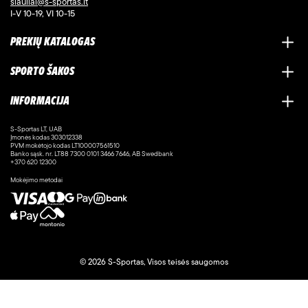
siauliai@s-sportas.lt
I-V 10-19, VI 10-15
PREKIŲ KATALOGAS
SPORTO ŠAKOS
INFORMACIJA
S-Sportas LT, UAB
Įmonės kodas 303012338
PVM mokėtojo kodas LT100007561510
Banko sąsk. nr. LT88 7300 0101 3466 7646, AB Swedbank
+370 620 12300
Mokėjimo metodai
© 2026 S-Sportas, Visos teisės saugomos