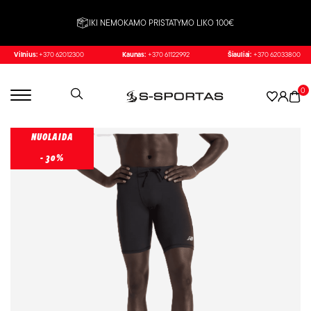
IKI NEMOKAMO PRISTATYMO LIKO 100€
Vilnius:
+370 62012300
Kaunas:
+370 61122992
Šiauliai:
+370 62033800
0
NUOLAIDA
- 30%