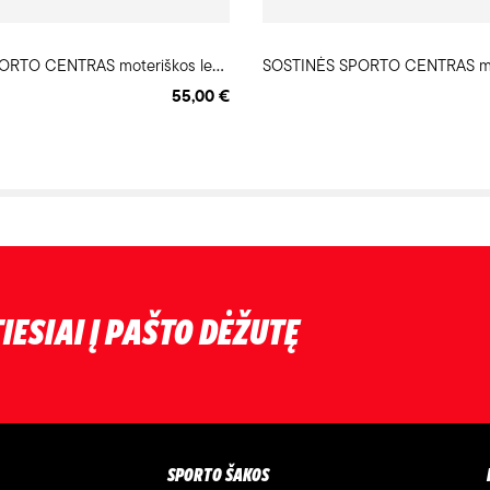
S
OSTINĖS SPORTO CENTRAS moteriškos lengvosios atletikos timpos
55,00 €
IESIAI Į PAŠTO DĖŽUTĘ
SPORTO ŠAKOS