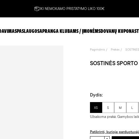
IKI NEMOKAMO PRISTATYMO LIKO 100€
DAVIMAS
PASLAUGOS
APRANGA KLUBAMS / ĮMONĖMS
DOVANŲ KUPONAS
T
Pagrindinis
Prekės
SOSTINĖ
SOSTINĖS SPORTO CE
Dydis:
XS
S
M
L
Užsakoma prekė. Gamybos laika
Patikrinti, kurioje parduotuvė