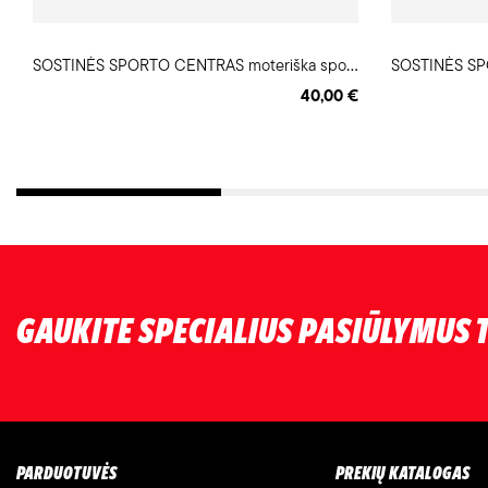
S
OSTINĖS SPORTO CENTRAS moteriška sportinio kostiumo dalis brief
40,00 €
GAUKITE SPECIALIUS PASIŪLYMUS T
PARDUOTUVĖS
PREKIŲ KATALOGAS