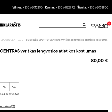
Vilnius:
+370 62012300
Kaunas:
+370 61122992
Šiauliai:
+370 62033800
0
INKLARAŠTIS
S SPORTO CENTRAS
SOSTINĖS SPORTO CENTRAS vyriškas lengvosios atletikos kostiumas
NTRAS vyriškas lengvosios atletikos kostiumas
80,00 €
XL
XXL
s 4-5 savaitės
je turime