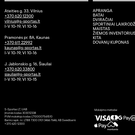
APRANGA
Ateities g. 33, Vilnius
BATAI
+370 620 12300
DVIRAČIAI
vilnius@s-sportas.lt
SPORTINIAI LAIKRODŽ
I-V 10-19, VI 10-16
MAISTAS
ŽIEMOS INVENTORIU
Pramonės pr. 8A, Kaunas
KITA
DOVANŲ KUPONAS
+370 611 22992
kaunas@s-sportas.lt
I-V 10-19, VI 10-16
J. Jablonskio g. 16, Šiauliai
+370 620 33800
siauliai@s-sportas.lt
I-V 10-19, VI 10-15
S-Sportas LT, UAB
Mokėjimo metodai
Įmonės kodas 303012338
PVM mokėtojo kodas LT100007561510
Banko sąsk. nr. LT88 7300 0101 3466 7646, AB Swedbank
+370 620 12300