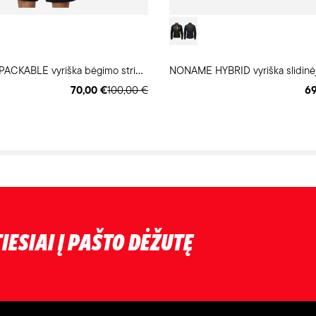
A
SICS ROAD PACKABLE vyriška bėgimo striukė
NONAME HYBRID vyriška slidinėj
70,00 €
100,00 €
69
IESIAI Į PAŠTO DĖŽUTĘ