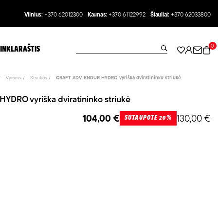
Vilnius:
+370 62012300
Kaunas:
+370 61122992
Šiauliai:
+370 62033800
0
INKLARAŠTIS
Vyrams
Striukės
CRAFT ADV ENDUR HYDRO vyriška dviratininko striukė
DRO vyriška dviratininko striukė
104,00 €
130,00 €
SUTAUPOTE 20%