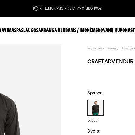
IKI NEMOKAMO PRISTATYMO LIKO 100€
DAVIMAS
PASLAUGOS
APRANGA KLUBAMS / ĮMONĖMS
DOVANŲ KUPONAS
T
Pagrindinis
Prekės
Apranga
CRAFT ADV ENDUR HY
Spalva:
Juoda
Juoda
Dydis: