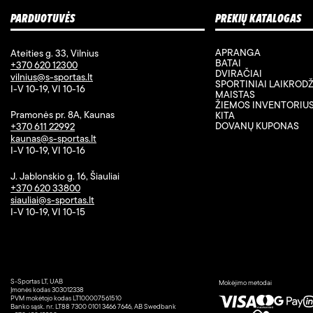
PARDUOTUVĖS
PREKIŲ KATALOGAS
APRANGA
Ateities g. 33, Vilnius
BATAI
+370 620 12300
DVIRAČIAI
vilnius@s-sportas.lt
SPORTINIAI LAIKRODŽ
I-V 10-19, VI 10-16
MAISTAS
ŽIEMOS INVENTORIU
Pramonės pr. 8A, Kaunas
KITA
DOVANŲ KUPONAS
+370 611 22992
kaunas@s-sportas.lt
I-V 10-19, VI 10-16
J. Jablonskio g. 16, Šiauliai
+370 620 33800
siauliai@s-sportas.lt
I-V 10-19, VI 10-15
S-Sportas LT, UAB
Mokėjimo metodai
Įmonės kodas 303012338
PVM mokėtojo kodas LT100007561510
Banko sąsk. nr. LT88 7300 0101 3466 7646, AB Swedbank