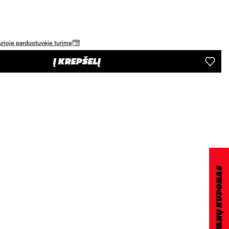
 kurioje parduotuvėje turime
Į KREPŠELĮ
DOVANŲ KUPONAS