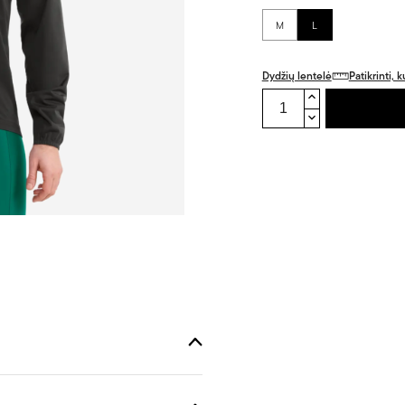
M
L
Dydžių lentelė
Patikrinti,