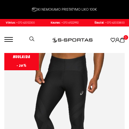
IKI NEMOKAMO PRISTATYMO LIKO 100€
Vilnius:
+370 62012300
Kaunas:
+370 61122992
Šiauliai:
+370 62033800
0
NUOLAIDA
- 20%