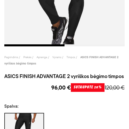
Pagrindinis
Prekės
Apranga
Vyrams
Timpos
ASICS FINISH ADVANTAGE 2
vyriškos bėgimo timpos
ASICS FINISH ADVANTAGE 2 vyriškos bėgimo timpos
96,00 €
120,00 €
SUTAUPOTE 20%
Spalva:
Juoda