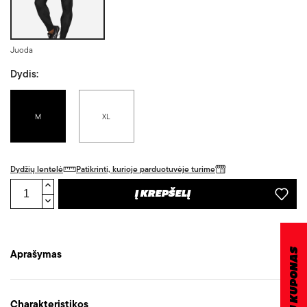
Juoda
Dydis:
M
XL
Dydžių lentelė
Patikrinti, kurioje parduotuvėje turime
Į KREPŠELĮ
DOVANŲ KUPONAS
Aprašymas
Charakteristikos