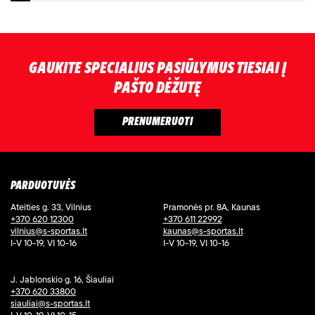
GAUKITE SPECIALIUS PASIŪLYMUS TIESIAI Į
PAŠTO DĖŽUTĘ
PARDUOTUVĖS
Ateities g. 33, Vilnius
Pramonės pr. 8A, Kaunas
+370 620 12300
+370 611 22992
vilnius@s-sportas.lt
kaunas@s-sportas.lt
I-V 10-19, VI 10-16
I-V 10-19, VI 10-16
J. Jablonskio g. 16, Šiauliai
+370 620 33800
siauliai@s-sportas.lt