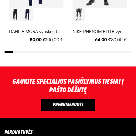
D
AHLIE MORA vyriškos timpos
N
IKE PHENOM ELITE vyriškos bėgimo timpos
80,00 €
100,00 €
64,00 €
80,00 €
GAUKITE SPECIALIUS PASIŪLYMUS TIESIAI Į
PAŠTO DĖŽUTĘ
PARDUOTUVĖS