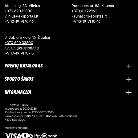
Ateities g. 33, Vilnius
Pramonės pr. 8A, Kaunas
+370 620 12300
+370 611 22992
vilnius@s-sportas.lt
kaunas@s-sportas.lt
I-V 10-19, VI 10-16
I-V 10-19, VI 10-16
J. Jablonskio g. 16, Šiauliai
+370 620 33800
siauliai@s-sportas.lt
I-V 10-19, VI 10-15
PREKIŲ KATALOGAS
SPORTO ŠAKOS
INFORMACIJA
S-Sportas LT, UAB
Įmonės kodas 303012338
PVM mokėtojo kodas LT100007561510
Banko sąsk. nr. LT88 7300 0101 3466 7646, AB Swedbank
+370 620 12300
Mokėjimo metodai