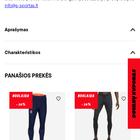
info@s-sportas.lt
Aprašymas
Charakteristikos
DOVANŲ KUPONAS
PANAŠIOS PREKĖS
NUOLAIDA
NUOLAIDA
- 20%
- 20%