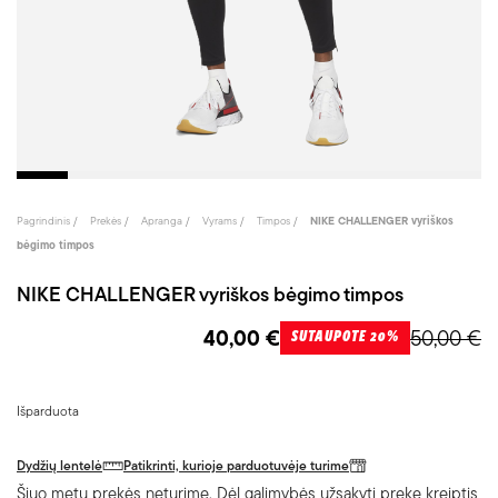
Pagrindinis
Prekės
Apranga
Vyrams
Timpos
NIKE CHALLENGER vyriškos
bėgimo timpos
NIKE CHALLENGER vyriškos bėgimo timpos
40,00 €
50,00 €
SUTAUPOTE 20%
Išparduota
Dydžių lentelė
Patikrinti, kurioje parduotuvėje turime
Šiuo metu prekės neturime. Dėl galimybės užsakyti prekę kreiptis