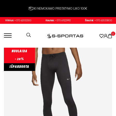
IKI NEMOKAMO PRISTATYMO LIKO 100€
Vilnius:
+370 62012300
Kaunas:
+370 61122992
Šiauliai:
+370 62033800
0
NUOLAIDA
- 20%
IŠPARDUOTA