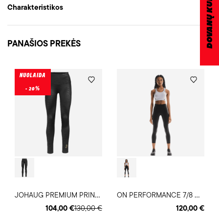
DOVANŲ KUPONAS
Charakteristikos
PANAŠIOS PREKĖS
NUOLAIDA
- 20%
J
OHAUG PREMIUM PRINT moteriškos timpos
O
N PERFORMANCE 7/8 moteriškos timpos
104,00 €
130,00 €
120,00 €