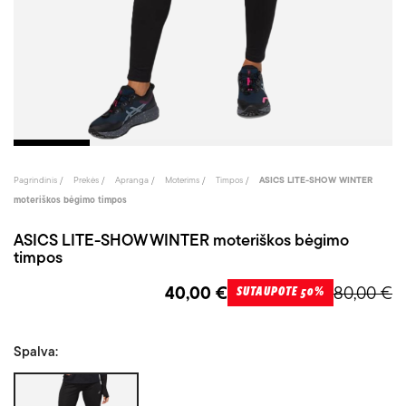
Pagrindinis
Prekės
Apranga
Moterims
Timpos
ASICS LITE-SHOW WINTER
moteriškos bėgimo timpos
ASICS LITE-SHOW WINTER moteriškos bėgimo
timpos
40,00 €
80,00 €
SUTAUPOTE 50%
Spalva:
Juoda