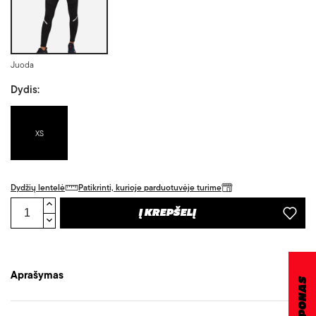
Juoda
Dydis:
XS
Dydžių lentelė
Patikrinti, kurioje parduotuvėje turime
Į KREPŠELĮ
Aprašymas