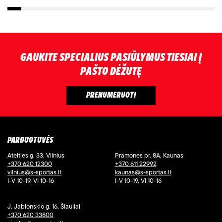
GAUKITE SPECIALIUS PASIŪLYMUS TIESIAI Į
PAŠTO DĖŽUTĘ
PARDUOTUVĖS
Ateities g. 33, Vilnius
Pramonės pr. 8A, Kaunas
+370 620 12300
+370 611 22992
vilnius@s-sportas.lt
kaunas@s-sportas.lt
I-V 10-19, VI 10-16
I-V 10-19, VI 10-16
J. Jablonskio g. 16, Šiauliai
+370 620 33800