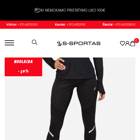
IKI NEMOKAMO PRISTATYMO LIKO 100€
Vilnius:
+370 62012300
Kaunas:
+370 61122992
Šiauliai:
+370 62033800
0
NUOLAIDA
- 50%