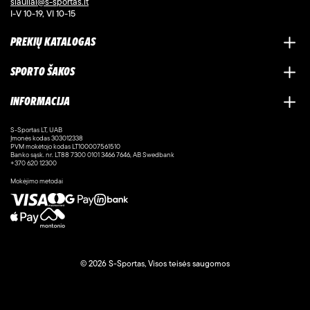
siauliai@s-sportas.lt
I-V 10-19, VI 10-15
PREKIŲ KATALOGAS
SPORTO ŠAKOS
INFORMACIJA
S-Sportas LT, UAB
Įmonės kodas 303012338
PVM mokėtojo kodas LT100007561510
Banko sąsk. nr. LT88 7300 0101 3466 7646, AB Swedbank
+370 620 12300
Mokėjimo metodai
© 2026 S-Sportas, Visos teisės saugomos