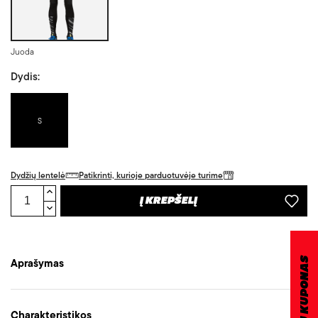
Juoda
Dydis:
S
Dydžių lentelė
Patikrinti, kurioje parduotuvėje turime
Į KREPŠELĮ
DOVANŲ KUPONAS
Aprašymas
Charakteristikos