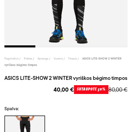
Pagrindinis
Prekės
Apranga
Vyrams
Timpos
ASICS LITE-SHOW 2 WINTER
vyriškos bėgimo timpos
ASICS LITE-SHOW 2 WINTER vyriškos bėgimo timpos
40,00 €
80,00 €
SUTAUPOTE 50%
Spalva:
Juoda