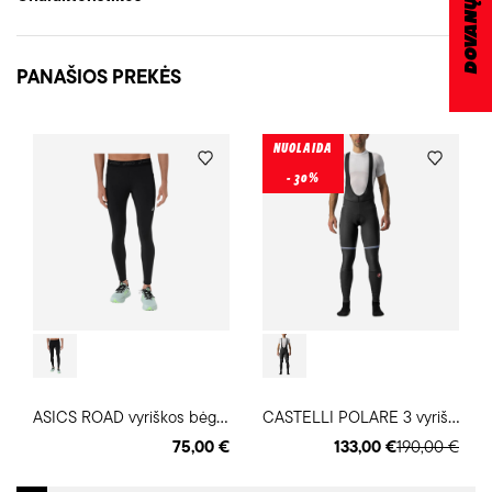
PANAŠIOS PREKĖS
NUOLAIDA
- 30%
A
SICS ROAD vyriškos bėgimo timpos
C
ASTELLI POLARE 3 vyriškos dviratininko timpos
75,00 €
133,00 €
190,00 €