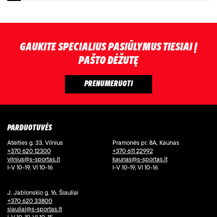
GAUKITE SPECIALIUS PASIŪLYMUS TIESIAI Į
PAŠTO DĖŽUTĘ
PARDUOTUVĖS
Ateities g. 33, Vilnius
Pramonės pr. 8A, Kaunas
+370 620 12300
+370 611 22992
vilnius@s-sportas.lt
kaunas@s-sportas.lt
I-V 10-19, VI 10-16
I-V 10-19, VI 10-16
J. Jablonskio g. 16, Šiauliai
+370 620 33800
siauliai@s-sportas.lt