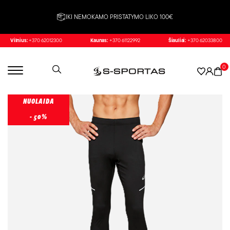
IKI NEMOKAMO PRISTATYMO LIKO 100€
Vilnius:
+370 62012300
Kaunas:
+370 61122992
Šiauliai:
+370 62033800
0
NUOLAIDA
- 50%