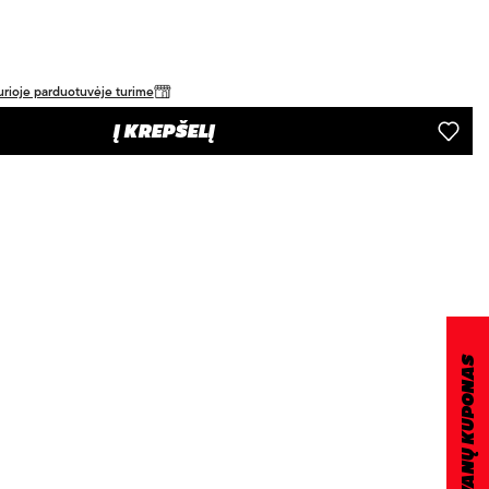
 kurioje parduotuvėje turime
Į KREPŠELĮ
DOVANŲ KUPONAS