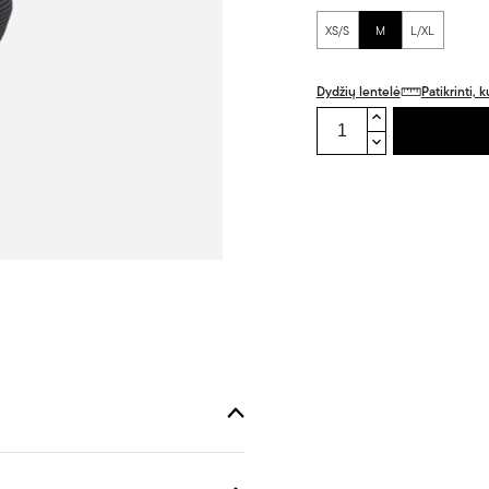
XS/S
M
L/XL
Dydžių lentelė
Patikrinti,