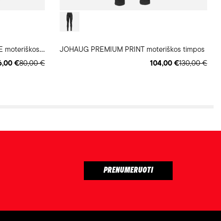
C
RAFT CORE BIKE ENDURANCE moteriškos dviratininko timpos
JOHAUG PREMIUM PRINT moteriškos timpos
6,00 €
80,00 €
104,00 €
130,00 €