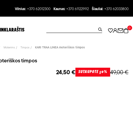
Vilnius:
+370 62012300
Kaunas:
+370 61122992
Šiauliai:
+370 62033800
0
INKLARAŠTIS
Moterims
Timpos
KARI TRAA LINEA moteriškos timpos
teriškos timpos
24,50 €
49,00 €
SUTAUPOTE 50%