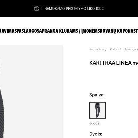
IKI NEMOKAMO PRISTATYMO LIKO 100€
DAVIMAS
PASLAUGOS
APRANGA KLUBAMS / ĮMONĖMS
DOVANŲ KUPONAS
T
Pagrindinis
Prekės
Apranga
KARI TRAA LINEA mo
Spalva:
Juoda
Juoda
Dydis: