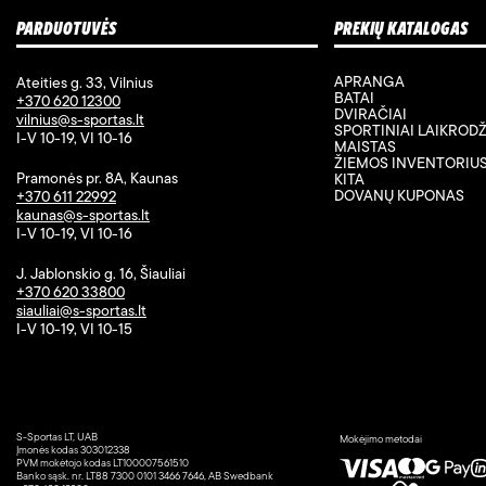
PARDUOTUVĖS
PREKIŲ KATALOGAS
APRANGA
Ateities g. 33, Vilnius
BATAI
+370 620 12300
DVIRAČIAI
vilnius@s-sportas.lt
SPORTINIAI LAIKRODŽ
I-V 10-19, VI 10-16
MAISTAS
ŽIEMOS INVENTORIU
Pramonės pr. 8A, Kaunas
KITA
DOVANŲ KUPONAS
+370 611 22992
kaunas@s-sportas.lt
I-V 10-19, VI 10-16
J. Jablonskio g. 16, Šiauliai
+370 620 33800
siauliai@s-sportas.lt
I-V 10-19, VI 10-15
S-Sportas LT, UAB
Mokėjimo metodai
Įmonės kodas 303012338
PVM mokėtojo kodas LT100007561510
Banko sąsk. nr. LT88 7300 0101 3466 7646, AB Swedbank