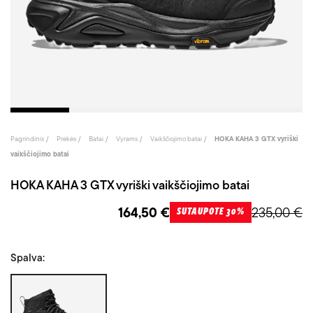
Pagrindinis
Prekės
Batai
Vyrams
Vaikščiojimo batai
HOKA KAHA 3 GTX vyriški
vaikščiojimo batai
HOKA KAHA 3 GTX vyriški vaikščiojimo batai
164,50 €
235,00 €
SUTAUPOTE 30%
Spalva:
Juoda