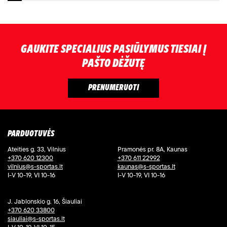
GAUKITE SPECIALIUS PASIŪLYMUS TIESIAI Į
PAŠTO DĖŽUTĘ
PARDUOTUVĖS
Ateities g. 33, Vilnius
Pramonės pr. 8A, Kaunas
+370 620 12300
+370 611 22992
vilnius@s-sportas.lt
kaunas@s-sportas.lt
I-V 10-19, VI 10-16
I-V 10-19, VI 10-16
J. Jablonskio g. 16, Šiauliai
+370 620 33800
siauliai@s-sportas.lt