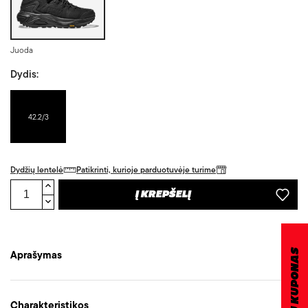
Juoda
Dydis:
42.2/3
Dydžių lentelė
Patikrinti, kurioje parduotuvėje turime
Į KREPŠELĮ
DOVANŲ KUPONAS
Aprašymas
Charakteristikos