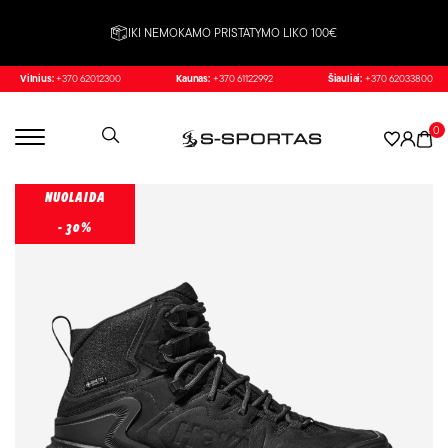
IKI NEMOKAMO PRISTATYMO LIKO 100€
Vilnius:
+370 62012300
Kaunas:
+370 61122992
Šiauliai:
+370 62033800
0
NUOLAIDA
- 30%