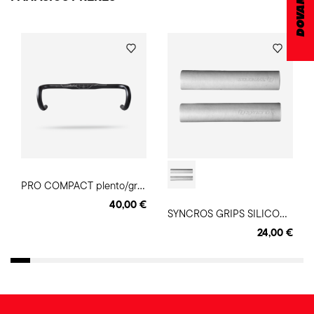
P
RO COMPACT plento/gravel vairas
40,00 €
S
YNCROS GRIPS SILICONE vairo rankenos
24,00 €