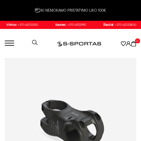
IKI NEMOKAMO PRISTATYMO LIKO 100€
Vilnius:
+370 62012300
Kaunas:
+370 61122992
Šiauliai:
+370 62033800
0