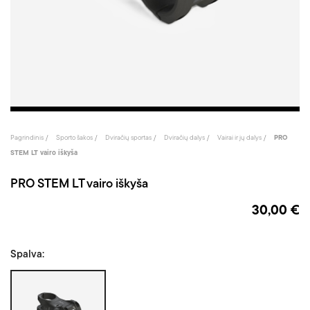
Pagrindinis
Sporto šakos
Dviračių sportas
Dviračių dalys
Vairai ir jų dalys
PRO
STEM LT vairo iškyša
PRO STEM LT vairo iškyša
30,00 €
Spalva:
Juoda