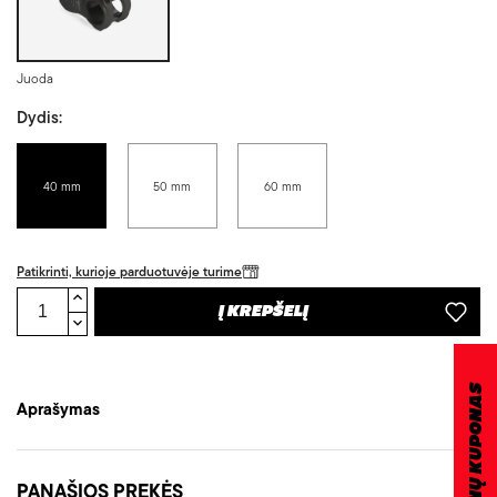
Juoda
Dydis:
40 mm
50 mm
60 mm
Patikrinti, kurioje parduotuvėje turime
Į KREPŠELĮ
DOVANŲ KUPONAS
Aprašymas
PANAŠIOS PREKĖS