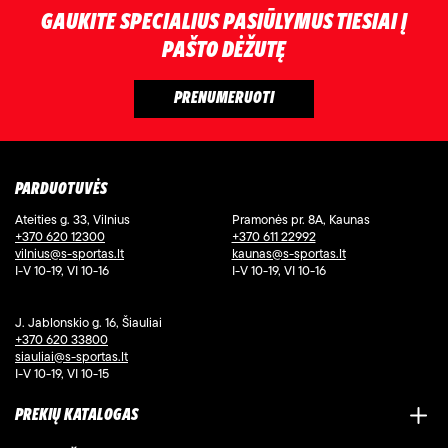
GAUKITE SPECIALIUS PASIŪLYMUS TIESIAI Į
PAŠTO DĖŽUTĘ
PARDUOTUVĖS
Ateities g. 33, Vilnius
Pramonės pr. 8A, Kaunas
+370 620 12300
+370 611 22992
vilnius@s-sportas.lt
kaunas@s-sportas.lt
I-V 10-19, VI 10-16
I-V 10-19, VI 10-16
J. Jablonskio g. 16, Šiauliai
+370 620 33800
siauliai@s-sportas.lt
I-V 10-19, VI 10-15
PREKIŲ KATALOGAS