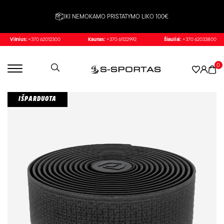
IKI NEMOKAMO PRISTATYMO LIKO 100€
Vilnius:
+370 62012300
Kaunas:
+370 61122992
Šiauliai:
+370 62033800
0
IŠPARDUOTA