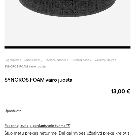
Pagrindinis
Sporto šakos
Dviračių sportas
Dviračių dalys
Vairai ir jų dalys
SYNCROS FOAM vairo juosta
SYNCROS FOAM vairo juosta
13,00 €
Išparduota
Patikrinti, kurioje parduotuvėje turime
Šiuo metu prekės neturime. Dėl galimybės užsakyti prekę kreiptis