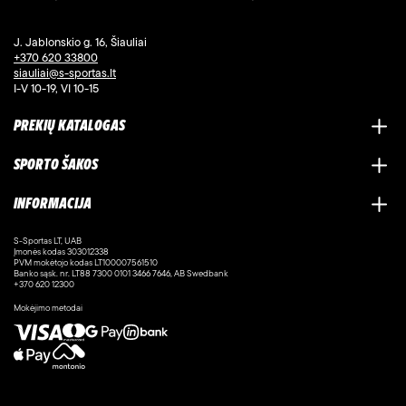
J. Jablonskio g. 16, Šiauliai
+370 620 33800
siauliai@s-sportas.lt
I-V 10-19, VI 10-15
PREKIŲ KATALOGAS
SPORTO ŠAKOS
INFORMACIJA
S-Sportas LT, UAB
Įmonės kodas 303012338
PVM mokėtojo kodas LT100007561510
Banko sąsk. nr. LT88 7300 0101 3466 7646, AB Swedbank
+370 620 12300
Mokėjimo metodai