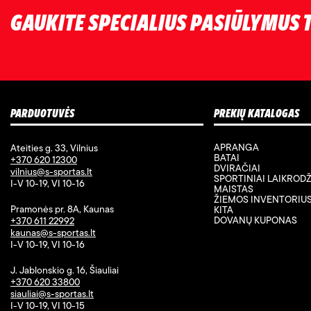
GAUKITE SPECIALIUS PASIŪLYMUS T
PARDUOTUVĖS
PREKIŲ KATALOGAS
APRANGA
Ateities g. 33, Vilnius
BATAI
+370 620 12300
DVIRAČIAI
vilnius@s-sportas.lt
SPORTINIAI LAIKRODŽ
I-V 10-19, VI 10-16
MAISTAS
ŽIEMOS INVENTORIU
Pramonės pr. 8A, Kaunas
KITA
DOVANŲ KUPONAS
+370 611 22992
kaunas@s-sportas.lt
I-V 10-19, VI 10-16
J. Jablonskio g. 16, Šiauliai
+370 620 33800
siauliai@s-sportas.lt
I-V 10-19, VI 10-15