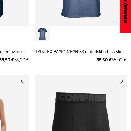
DOVANŲ KUPONAS
T
RIMTEX BASIC MESH SS vyriški orientavimosi marškinėliai
T
RIMTEX BASIC MESH SS moteriški orientavimosi marškinėliai
38,50 €
55,00 €
38,50 €
55,00 €