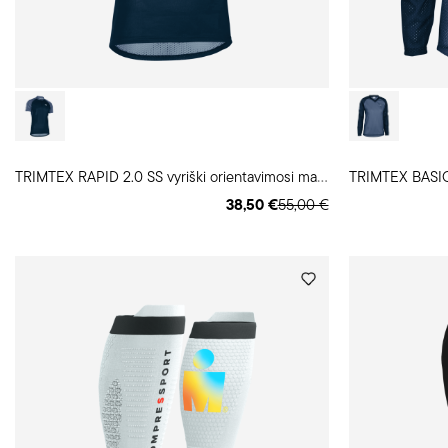
T
RIMTEX RAPID 2.0 SS vyriški orientavimosi marškinėliai
38,50 €
55,00 €