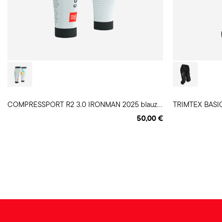
C
OMPRESSPORT R2 3.0 IRONMAN 2025 blauzdinės
TRIMTEX BASIC
50,00 €