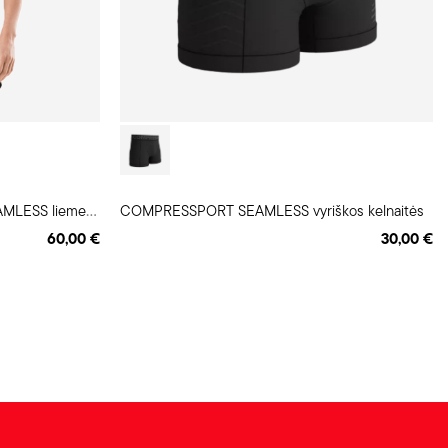
C
OMPRESSPORT FEELFREE SEAMLESS liemenėlė
COMPRESSPORT SEAMLESS vyriškos kelnaitės
60,00 €
30,00 €