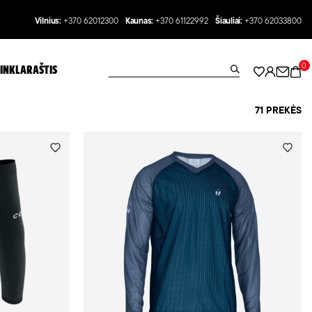
Vilnius:
+370 62012300
Kaunas:
+370 61122992
Šiauliai:
+370 62033800
0
INKLARAŠTIS
71 PREKĖS