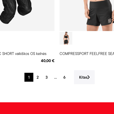
 SHORT vaikiškos OS kelnės
40,00 €
1
2
3
...
6
Kitas