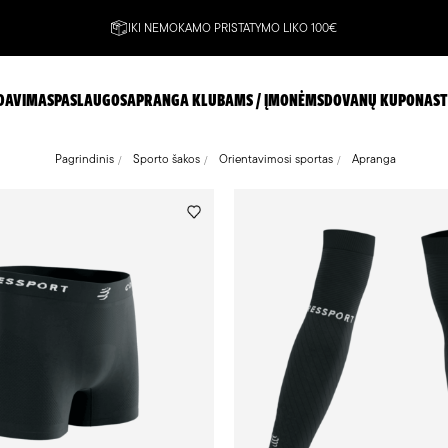
IKI NEMOKAMO PRISTATYMO LIKO 100€
DAVIMAS
PASLAUGOS
APRANGA KLUBAMS / ĮMONĖMS
DOVANŲ KUPONAS
T
Pagrindinis
Sporto šakos
Orientavimosi sportas
Apranga