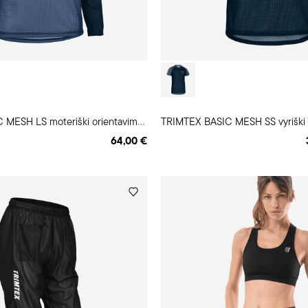
T
RIMTEX BASIC MESH LS moteriški orientavimosi marškinėliai
64,00 €