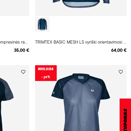
C
OMPRESSPORT ARMFORCE kompresinės rankovės
T
RIMTEX BASIC MESH LS vyriški orientavimosi marškinėliai
35,00 €
64,00 €
NUOLAIDA
- 30%