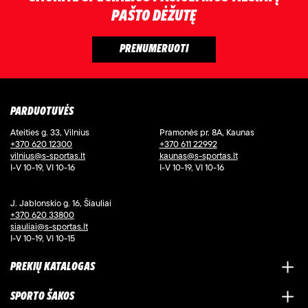
PAŠTO DĖŽUTĘ
PARDUOTUVĖS
Ateities g. 33, Vilnius
Pramonės pr. 8A, Kaunas
+370 620 12300
+370 611 22992
vilnius@s-sportas.lt
kaunas@s-sportas.lt
I-V 10-19, VI 10-16
I-V 10-19, VI 10-16
J. Jablonskio g. 16, Šiauliai
+370 620 33800
siauliai@s-sportas.lt
I-V 10-19, VI 10-15
PREKIŲ KATALOGAS
SPORTO ŠAKOS