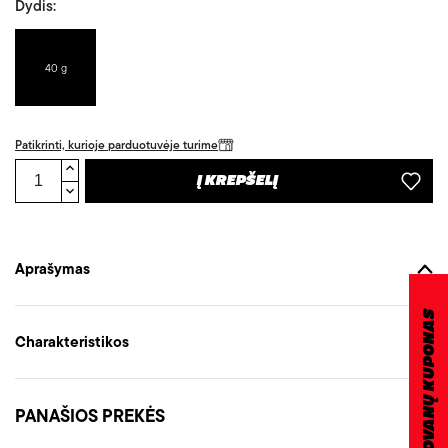
Dydis:
40 g
Patikrinti, kurioje parduotuvėje turime
Į KREPŠELĮ
Aprašymas
DOVANŲ KUPONAS
Charakteristikos
PANAŠIOS PREKĖS