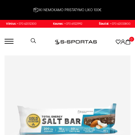
IKI NEMOKAMO PRISTATYMO LIKO 100€
Vilnius:
+370 62012300
Kaunas:
+370 61122992
Šiauliai:
+370 62033800
0