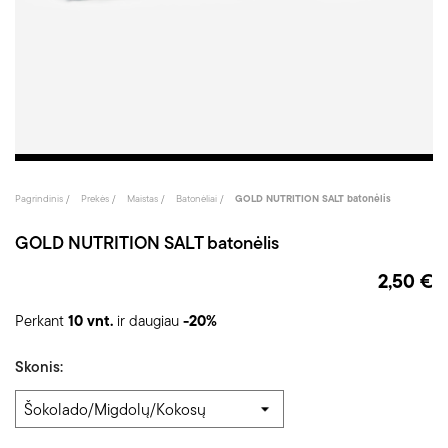
Pagrindinis
Prekės
Maistas
Batonėliai
GOLD NUTRITION SALT batonėlis
GOLD NUTRITION SALT batonėlis
2,50 €
Perkant
10 vnt.
ir daugiau
-20%
Skonis: