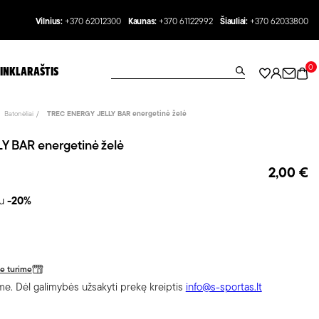
Vilnius:
+370 62012300
Kaunas:
+370 61122992
Šiauliai:
+370 62033800
0
INKLARAŠTIS
Batonėliai
TREC ENERGY JELLY BAR energetinė želė
 BAR energetinė želė
2,00 €
au
-20%
je turime
e. Dėl galimybės užsakyti prekę kreiptis
info@s-sportas.lt