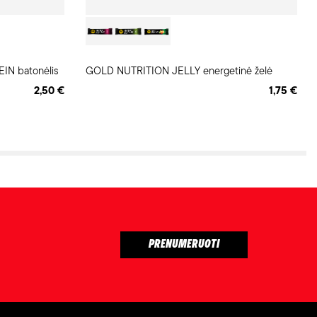
N batonėlis
GOLD NUTRITION JELLY energetinė želė
2,50 €
1,75 €