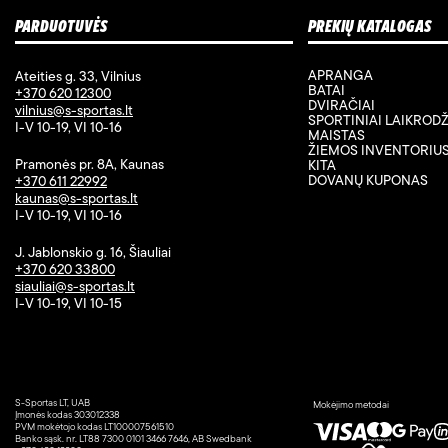
PARDUOTUVĖS
PREKIŲ KATALOGAS
APRANGA
Ateities g. 33, Vilnius
BATAI
+370 620 12300
DVIRAČIAI
vilnius@s-sportas.lt
SPORTINIAI LAIKRODŽ
I-V 10-19, VI 10-16
MAISTAS
ŽIEMOS INVENTORIU
Pramonės pr. 8A, Kaunas
KITA
DOVANŲ KUPONAS
+370 611 22992
kaunas@s-sportas.lt
I-V 10-19, VI 10-16
J. Jablonskio g. 16, Šiauliai
+370 620 33800
siauliai@s-sportas.lt
I-V 10-19, VI 10-15
S-Sportas LT, UAB
Mokėjimo metodai
Įmonės kodas 303012338
PVM mokėtojo kodas LT100007561510
Banko sąsk. nr. LT88 7300 0101 3466 7646, AB Swedbank