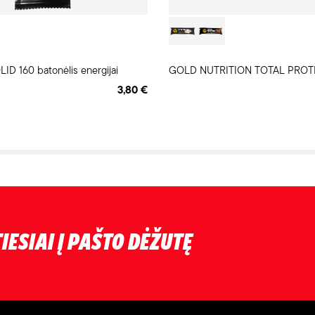
D 160 batonėlis energijai
GOLD NUTRITION TOTAL PROTEI
3,80 €
IESIAI Į PAŠTO DĖŽUTĘ