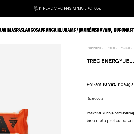
IKI NEMOKAMO PRISTATYMO LIKO 100€
DAVIMAS
PASLAUGOS
APRANGA KLUBAMS / ĮMONĖMS
DOVANŲ KUPONAS
T
Pagrindinis
Prekės
Maistas
TREC ENERGY JELLY
Perkant
10 vnt.
ir daugi
Išparduota
Patikrinti, kurioje parduotuvė
Šiuo metu prekės neturim