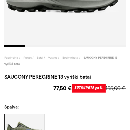
Pagrindinis
Prekės
Batai
Vyrams
Bėgimo batai
SAUCONY PEREGRINE 13
vyriški batai
SAUCONY PEREGRINE 13 vyriški batai
77,50 €
155,00 €
SUTAUPOTE 50%
Spalva:
Chaki