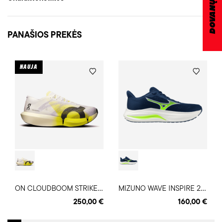
PANAŠIOS PREKĖS
NAUJA
O
N CLOUDBOOM STRIKE 2 bėgimo batai
M
IZUNO WAVE INSPIRE 22 vyriški bėgimo batai
250,00 €
160,00 €