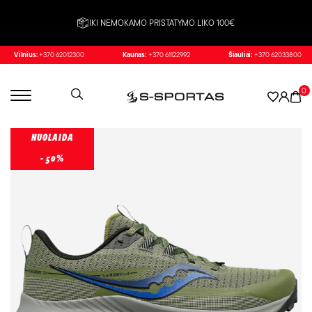
IKI NEMOKAMO PRISTATYMO LIKO 100€
Vilnius:
+370 62012300
Kaunas:
+370 61122992
Šiauliai:
+370 62033800
0
NUOLAIDA
- 50%