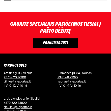
GAUKITE SPECIALIUS PASIŪLYMUS TIESIAI Į
PAŠTO DĖŽUTĘ
PARDUOTUVĖS
Ateities g. 33, Vilnius
Pramonės pr. 8A, Kaunas
+370 620 12300
+370 611 22992
vilnius@s-sportas.lt
kaunas@s-sportas.lt
I-V 10-19, VI 10-16
I-V 10-19, VI 10-16
J. Jablonskio g. 16, Šiauliai
+370 620 33800
siauliai@s-sportas.lt