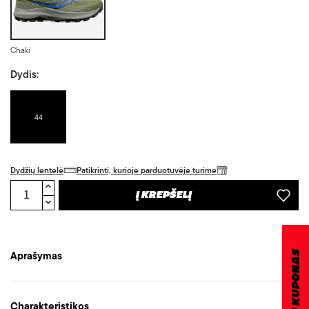
Chaki
Dydis:
44
Dydžių lentelė
Patikrinti, kurioje parduotuvėje turime
Į KREPŠELĮ
Aprašymas
DOVANŲ KUPONAS
Charakteristikos