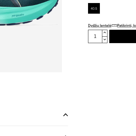
40.5
Dydžių lentelė
Patikrinti,