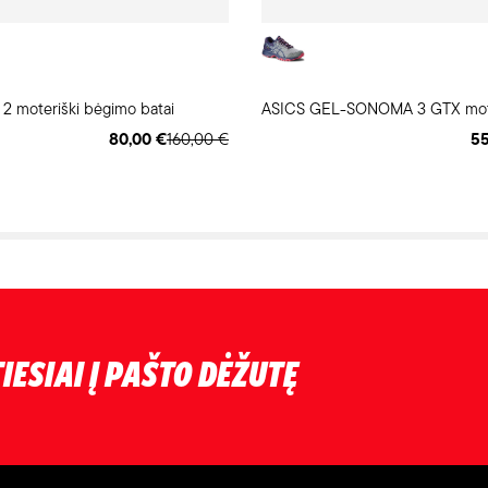
2 moteriški bėgimo batai
ASICS GEL-SONOMA 3 GTX moter
80,00 €
160,00 €
55
IESIAI Į PAŠTO DĖŽUTĘ