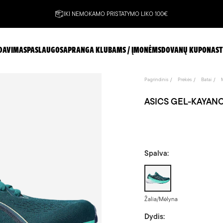
IKI NEMOKAMO PRISTATYMO LIKO 100€
DAVIMAS
PASLAUGOS
APRANGA KLUBAMS / ĮMONĖMS
DOVANŲ KUPONAS
T
Pagrindinis
Prekės
Batai
ASICS GEL-KAYANO 3
Spalva:
Žalia/Mėlyna
Žalia/Mėlyna
Dydis: