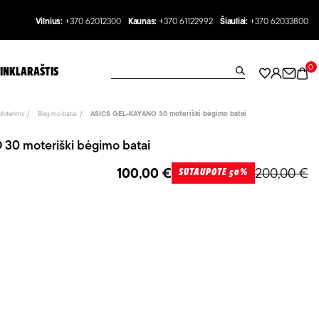
Vilnius:
+370 62012300
Kaunas:
+370 61122992
Šiauliai:
+370 62033800
0
INKLARAŠTIS
Moterims
Bėgimo batai
ASICS GEL-KAYANO 30 moteriški bėgimo batai
0 moteriški bėgimo batai
100,00 €
200,00 €
SUTAUPOTE 50%