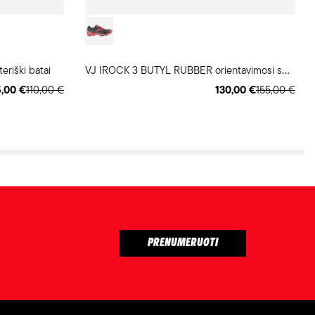
V
J IROCK 3 BUTYL RUBBER orientavimosi sporto batai
iški batai
,00 €
110,00 €
130,00 €
155,00 €