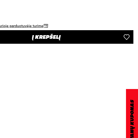
 kurioje parduotuvėje turime
Į KREPŠELĮ
DOVANŲ KUPONAS