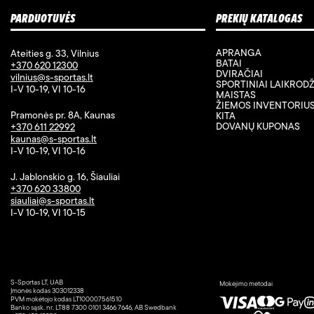
PARDUOTUVĖS
PREKIŲ KATALOGAS
APRANGA
Ateities g. 33, Vilnius
BATAI
+370 620 12300
DVIRAČIAI
vilnius@s-sportas.lt
SPORTINIAI LAIKRODŽ
I-V 10-19, VI 10-16
MAISTAS
ŽIEMOS INVENTORIU
Pramonės pr. 8A, Kaunas
KITA
DOVANŲ KUPONAS
+370 611 22992
kaunas@s-sportas.lt
I-V 10-19, VI 10-16
J. Jablonskio g. 16, Šiauliai
+370 620 33800
siauliai@s-sportas.lt
I-V 10-19, VI 10-15
S-Sportas LT, UAB
Mokėjimo metodai
Įmonės kodas 303012338
PVM mokėtojo kodas LT100007561510
Banko sąsk. nr. LT88 7300 0101 3466 7646, AB Swedbank