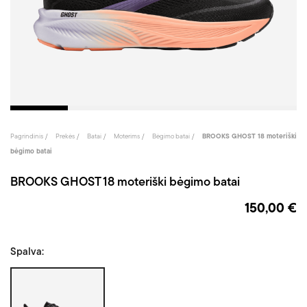
Pagrindinis
Prekės
Batai
Moterims
Bėgimo batai
BROOKS GHOST 18 moteriški
bėgimo batai
BROOKS GHOST 18 moteriški bėgimo batai
150,00 €
Spalva:
Juoda/Coral