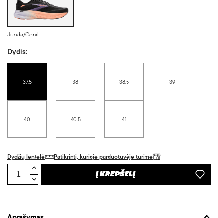
Juoda/Coral
Dydis:
37.5
38
38.5
39
40
40.5
41
Dydžių lentelė
Patikrinti, kurioje parduotuvėje turime
Į KREPŠELĮ
Aprašymas