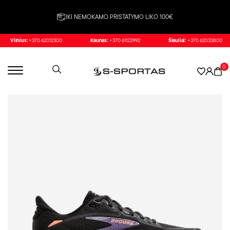
IKI NEMOKAMO PRISTATYMO LIKO 100€
Vilnius:
+370 62012300
Kaunas:
+370 61122992
Šiauliai:
+370 62033800
0