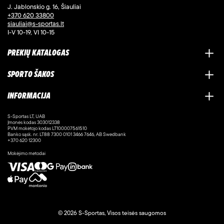
J. Jablonskio g. 16, Šiauliai
+370 620 33800
siauliai@s-sportas.lt
I-V 10-19, VI 10-15
PREKIŲ KATALOGAS
SPORTO ŠAKOS
INFORMACIJA
S-Sportas LT, UAB
Įmonės kodas 303012338
PVM mokėtojo kodas LT100007561510
Banko sąsk. nr. LT88 7300 0101 3466 7646, AB Swedbank
+370 620 12300
Mokėjimo metodai
© 2026 S-Sportas, Visos teisės saugomos