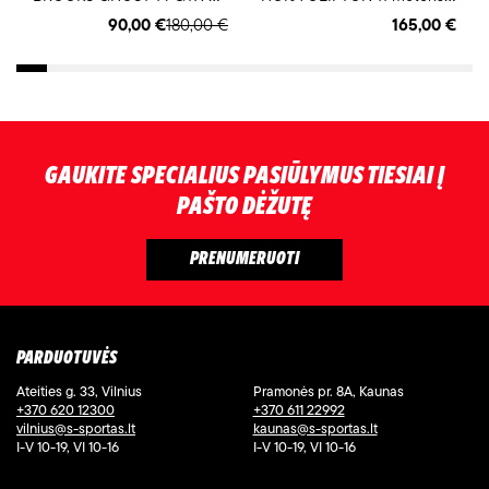
90,00 €
180,00 €
165,00 €
GAUKITE SPECIALIUS PASIŪLYMUS TIESIAI Į
PAŠTO DĖŽUTĘ
PARDUOTUVĖS
Ateities g. 33, Vilnius
Pramonės pr. 8A, Kaunas
+370 620 12300
+370 611 22992
vilnius@s-sportas.lt
kaunas@s-sportas.lt
I-V 10-19, VI 10-16
I-V 10-19, VI 10-16