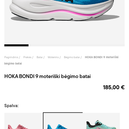
Pagrindinis
Prekės
Batai
Moterims
Bėgimo batai
HOKA BONDI 9 moteriški
bėgimo batai
HOKA BONDI 9 moteriški bėgimo batai
185,00 €
Spalva:
Rožinė
Mėlyna/Rožinė
Žalia