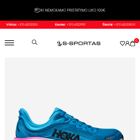
IKI NEMOKAMO PRISTATYMO LIKO 100€
Vilnius:
+370 62012300
Kaunas:
+370 61122992
Šiauliai:
+370 62033800
0