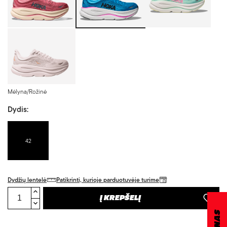
Alyvinė/Oranžinė
Mėlyna/Rožinė
Dydis:
42
Dydžių lentelė
Patikrinti, kurioje parduotuvėje turime
Į KREPŠELĮ