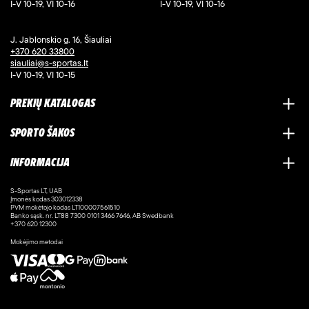
I-V 10-19, VI 10-16
I-V 10-19, VI 10-16
J. Jablonskio g. 16, Šiauliai
+370 620 33800
siauliai@s-sportas.lt
I-V 10-19, VI 10-15
PREKIŲ KATALOGAS
SPORTO ŠAKOS
INFORMACIJA
S-Sportas LT, UAB
Įmonės kodas 303012338
PVM mokėtojo kodas LT100007561510
Banko sąsk. nr. LT88 7300 0101 3466 7646, AB Swedbank
+370 620 12300
Mokėjimo metodai