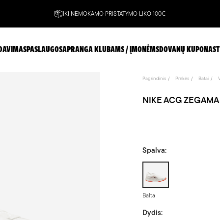
IKI NEMOKAMO PRISTATYMO LIKO 100€
DAVIMAS
PASLAUGOS
APRANGA KLUBAMS / ĮMONĖMS
DOVANŲ KUPONAS
T
Pagrindinis
Prekės
Batai
NIKE ACG ZEGAMA TR
Spalva:
Balta
Balta
Dydis: