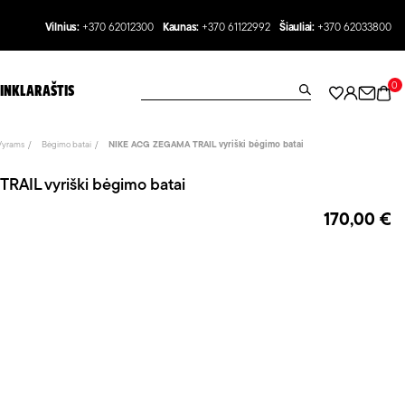
Vilnius:
+370 62012300
Kaunas:
+370 61122992
Šiauliai:
+370 62033800
0
INKLARAŠTIS
Vyrams
Bėgimo batai
NIKE ACG ZEGAMA TRAIL vyriški bėgimo batai
AIL vyriški bėgimo batai
170,00 €