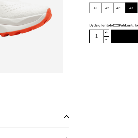
41
42
42.5
43
Dydžių lentelė
Patikrinti,