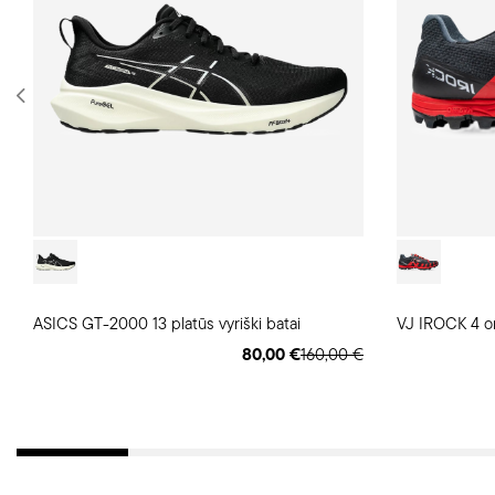
ASICS GT-2000 13 platūs vyriški batai
VJ IROCK 4 or
80,00 €
160,00 €