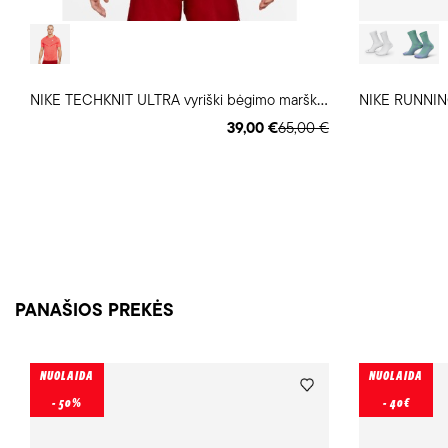
N
IKE TECHKNIT ULTRA vyriški bėgimo marškinėliai
NIKE RUNNIN
39,00 €
65,00 €
PANAŠIOS PREKĖS
NUOLAIDA
NUOLAIDA
- 50%
- 40€