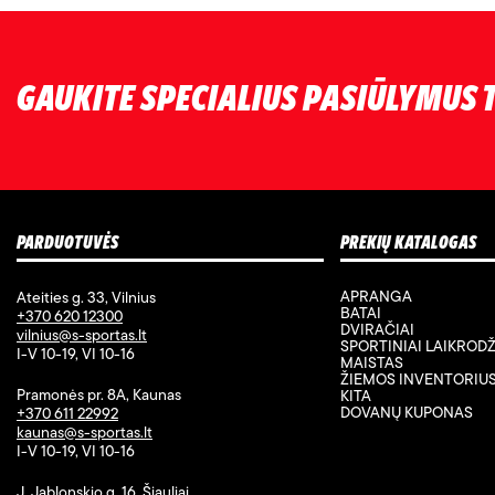
GAUKITE SPECIALIUS PASIŪLYMUS T
PARDUOTUVĖS
PREKIŲ KATALOGAS
APRANGA
Ateities g. 33, Vilnius
BATAI
+370 620 12300
DVIRAČIAI
vilnius@s-sportas.lt
SPORTINIAI LAIKRODŽ
I-V 10-19, VI 10-16
MAISTAS
ŽIEMOS INVENTORIU
Pramonės pr. 8A, Kaunas
KITA
DOVANŲ KUPONAS
+370 611 22992
kaunas@s-sportas.lt
I-V 10-19, VI 10-16
J. Jablonskio g. 16, Šiauliai