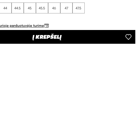
44
44.5
45
45.5
46
47
47.5
 kurioje parduotuvėje turime
Į KREPŠELĮ