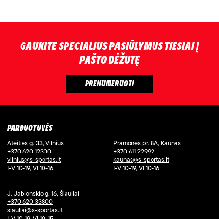
GAUKITE SPECIALIUS PASIŪLYMUS TIESIAI Į
PAŠTO DĖŽUTĘ
PARDUOTUVĖS
Ateities g. 33, Vilnius
Pramonės pr. 8A, Kaunas
+370 620 12300
+370 611 22992
vilnius@s-sportas.lt
kaunas@s-sportas.lt
I-V 10-19, VI 10-16
I-V 10-19, VI 10-16
J. Jablonskio g. 16, Šiauliai
+370 620 33800
siauliai@s-sportas.lt
I-V 10-19, VI 10-15