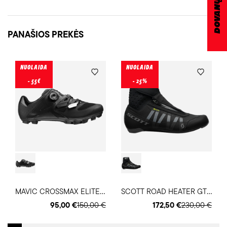
PANAŠIOS PREKĖS
NUOLAIDA
NUOLAIDA
- 55€
- 25%
M
AVIC CROSSMAX ELITE dviratininko batai
S
COTT ROAD HEATER GTX vyriški dviratininko batai
95,00 €
150,00 €
172,50 €
230,00 €