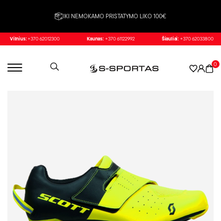
IKI NEMOKAMO PRISTATYMO LIKO 100€
Vilnius:
+370 62012300
Kaunas:
+370 61122992
Šiauliai:
+370 62033800
0