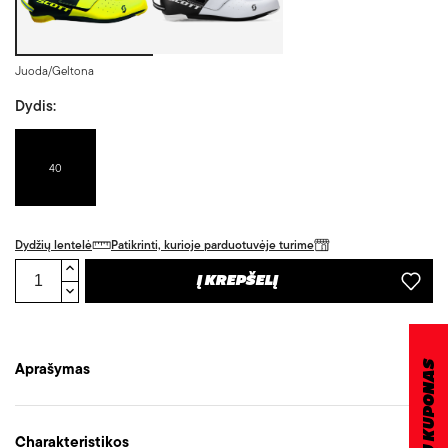
Juoda/Geltona
Dydis:
40
Dydžių lentelė
Patikrinti, kurioje parduotuvėje turime
Į KREPŠELĮ
Aprašymas
DOVANŲ KUPONAS
Charakteristikos