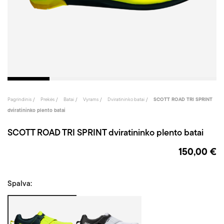
Pagrindinis
Prekės
Batai
Vyrams
Dviratininko batai
SCOTT ROAD TRI SPRINT
dviratininko plento batai
SCOTT ROAD TRI SPRINT dviratininko plento batai
150,00 €
Spalva:
Juoda/Geltona
Juoda/Balta