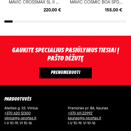
M
AVIC CROSSMAX SL II dviratininko MTB batai
M
AVIC COSMIC BOA SPD dviratininko gravel batai
220,00 €
155,00 €
GAUKITE SPECIALIUS PASIŪLYMUS TIESIAI Į
PAŠTO DĖŽUTĘ
PARDUOTUVĖS
Ateities g. 33, Vilnius
Pramonės pr. 8A, Kaunas
+370 620 12300
+370 611 22992
vilnius@s-sportas.lt
kaunas@s-sportas.lt
I-V 10-19, VI 10-16
I-V 10-19, VI 10-16