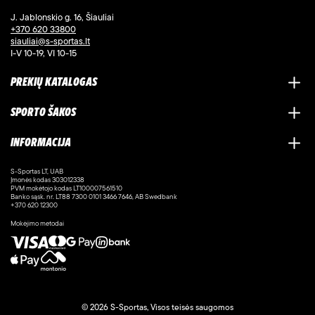
J. Jablonskio g. 16, Šiauliai
+370 620 33800
siauliai@s-sportas.lt
I-V 10-19, VI 10-15
PREKIŲ KATALOGAS
SPORTO ŠAKOS
INFORMACIJA
S-Sportas LT, UAB
Įmonės kodas 303012338
PVM mokėtojo kodas LT100007561510
Banko sąsk. nr. LT88 7300 0101 3466 7646, AB Swedbank
+370 620 12300
Mokėjimo metodai
© 2026 S-Sportas, Visos teisės saugomos