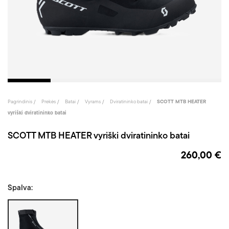
Pagrindinis
Prekės
Batai
Vyrams
Dviratininko batai
SCOTT MTB HEATER
vyriški dviratininko batai
SCOTT MTB HEATER vyriški dviratininko batai
260,00 €
Spalva:
Juoda