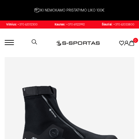
IKI NEMOKAMO PRISTATYMO LIKO 100€
Vilnius:
+370 62012300
Kaunas:
+370 61122992
Šiauliai:
+370 62033800
0