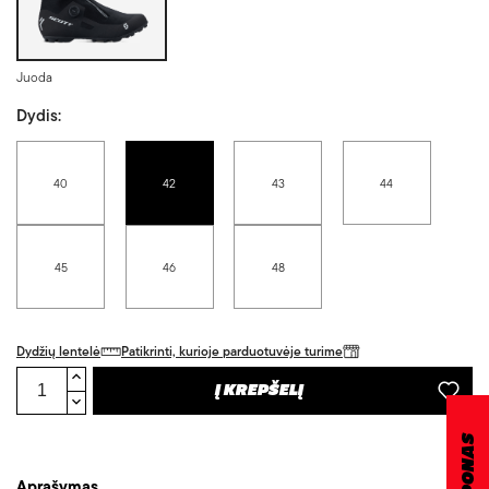
Juoda
Dydis:
40
42
43
44
45
46
48
Dydžių lentelė
Patikrinti, kurioje parduotuvėje turime
Į KREPŠELĮ
Aprašymas