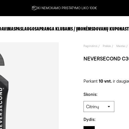
IKI NEMOKAMO PRISTATYMO LIKO 100€
DAVIMAS
PASLAUGOS
APRANGA KLUBAMS / ĮMONĖMS
DOVANŲ KUPONAS
T
Pagrindinis
Prekės
Maistas
NEVERSECOND C30 
Perkant
10 vnt.
ir daugi
Skonis:
Dydis: