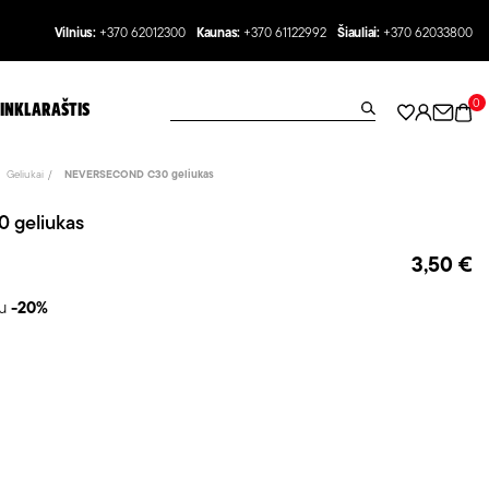
Vilnius:
+370 62012300
Kaunas:
+370 61122992
Šiauliai:
+370 62033800
0
INKLARAŠTIS
Geliukai
NEVERSECOND C30 geliukas
geliukas
3,50 €
au
-20%