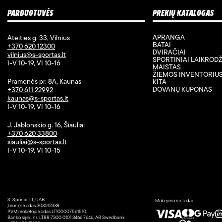
PARDUOTUVĖS
PREKIŲ KATALOGAS
APRANGA
Ateities g. 33, Vilnius
BATAI
+370 620 12300
DVIRAČIAI
vilnius@s-sportas.lt
SPORTINIAI LAIKRODŽ
I-V 10-19, VI 10-16
MAISTAS
ŽIEMOS INVENTORIU
Pramonės pr. 8A, Kaunas
KITA
DOVANŲ KUPONAS
+370 611 22992
kaunas@s-sportas.lt
I-V 10-19, VI 10-16
J. Jablonskio g. 16, Šiauliai
+370 620 33800
siauliai@s-sportas.lt
I-V 10-19, VI 10-15
S-Sportas LT, UAB
Mokėjimo metodai
Įmonės kodas 303012338
PVM mokėtojo kodas LT100007561510
Banko sąsk. nr. LT88 7300 0101 3466 7646, AB Swedbank