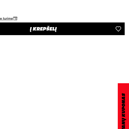
je turime
Į KREPŠELĮ
DOVANŲ KUPONAS