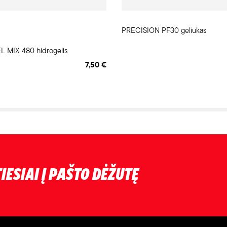
PRECISION PF30 geliukas
 MIX 480 hidrogelis
7,50 €
IESIAI Į PAŠTO DĖŽUTĘ