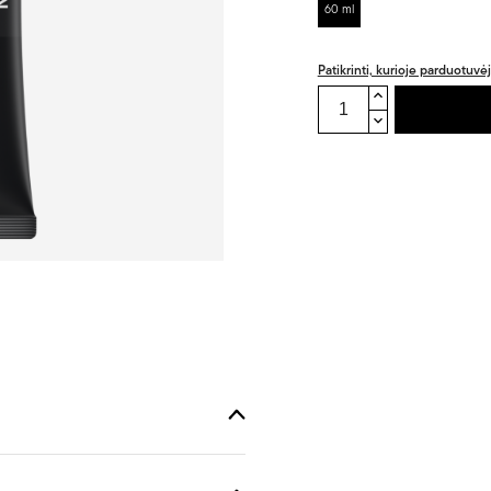
60 ml
Patikrinti, kurioje parduotuvė