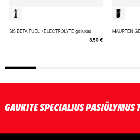
SIS BETA FUEL +ELECTROLYTE geliukas
MAURTEN GEL
3,50 €
GAUKITE SPECIALIUS PASIŪLYMUS T