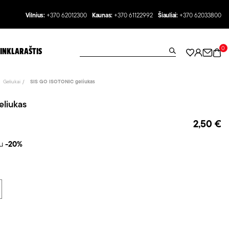
Vilnius:
+370 62012300
Kaunas:
+370 61122992
Šiauliai:
+370 62033800
0
INKLARAŠTIS
Geliukai
SIS GO ISOTONIC geliukas
liukas
2,50 €
au
-20%