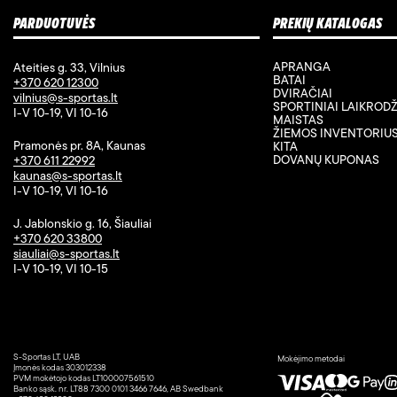
PARDUOTUVĖS
PREKIŲ KATALOGAS
APRANGA
Ateities g. 33, Vilnius
BATAI
+370 620 12300
DVIRAČIAI
vilnius@s-sportas.lt
SPORTINIAI LAIKRODŽ
I-V 10-19, VI 10-16
MAISTAS
ŽIEMOS INVENTORIU
Pramonės pr. 8A, Kaunas
KITA
DOVANŲ KUPONAS
+370 611 22992
kaunas@s-sportas.lt
I-V 10-19, VI 10-16
J. Jablonskio g. 16, Šiauliai
+370 620 33800
siauliai@s-sportas.lt
I-V 10-19, VI 10-15
S-Sportas LT, UAB
Mokėjimo metodai
Įmonės kodas 303012338
PVM mokėtojo kodas LT100007561510
Banko sąsk. nr. LT88 7300 0101 3466 7646, AB Swedbank