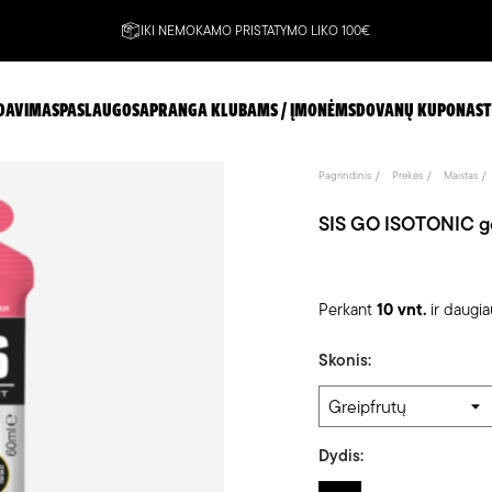
IKI NEMOKAMO PRISTATYMO LIKO 100€
DAVIMAS
PASLAUGOS
APRANGA KLUBAMS / ĮMONĖMS
DOVANŲ KUPONAS
T
Pagrindinis
Prekės
Maistas
SIS GO ISOTONIC ge
Perkant
10 vnt.
ir daugi
Skonis:
Dydis: