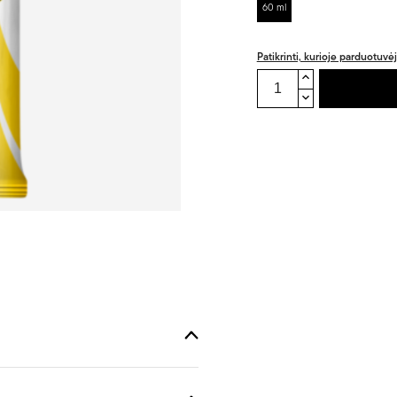
60 ml
Patikrinti, kurioje parduotuvė