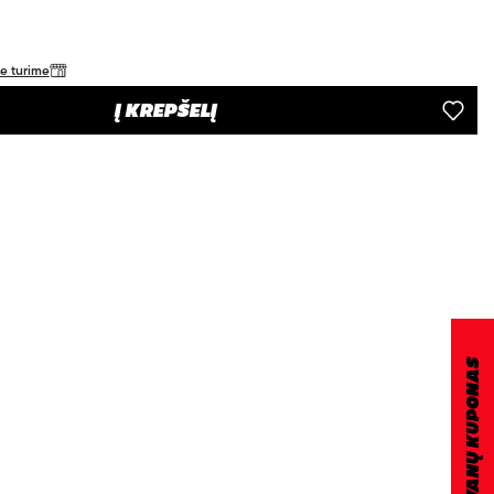
je turime
Į KREPŠELĮ
DOVANŲ KUPONAS