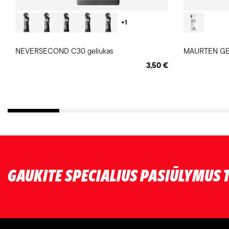
+1
NEVERSECOND C30 geliukas
MAURTEN GEL
3,50 €
GAUKITE SPECIALIUS PASIŪLYMUS T