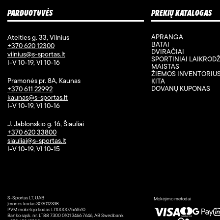
PARDUOTUVĖS
PREKIŲ KATALOGAS
APRANGA
Ateities g. 33, Vilnius
BATAI
+370 620 12300
DVIRAČIAI
vilnius@s-sportas.lt
SPORTINIAI LAIKRODŽ
I-V 10-19, VI 10-16
MAISTAS
ŽIEMOS INVENTORIU
Pramonės pr. 8A, Kaunas
KITA
DOVANŲ KUPONAS
+370 611 22992
kaunas@s-sportas.lt
I-V 10-19, VI 10-16
J. Jablonskio g. 16, Šiauliai
+370 620 33800
siauliai@s-sportas.lt
I-V 10-19, VI 10-15
S-Sportas LT, UAB
Mokėjimo metodai
Įmonės kodas 303012338
PVM mokėtojo kodas LT100007561510
Banko sąsk. nr. LT88 7300 0101 3466 7646, AB Swedbank