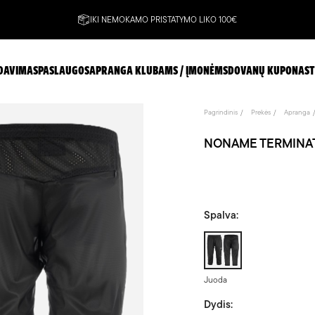
IKI NEMOKAMO PRISTATYMO LIKO 100€
DAVIMAS
PASLAUGOS
APRANGA KLUBAMS / ĮMONĖMS
DOVANŲ KUPONAS
T
Pagrindinis
Prekės
Apranga
NONAME TERMINATOR
Spalva:
Juoda
Juoda
Dydis: