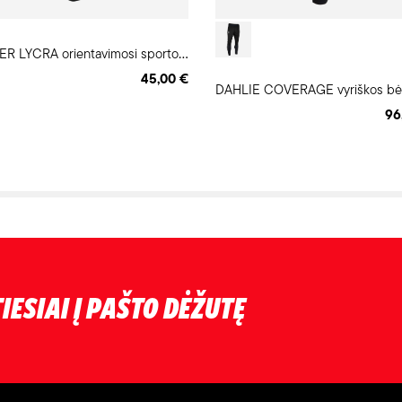
T
-STYLE RACER LYCRA orientavimosi sporto kelnės
45,00 €
DAHLIE COVERAGE vyriškos bė
96
IESIAI Į PAŠTO DĖŽUTĘ