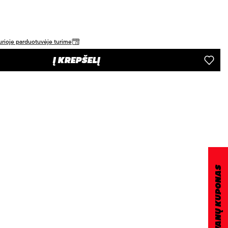
 kurioje parduotuvėje turime
Į KREPŠELĮ
DOVANŲ KUPONAS