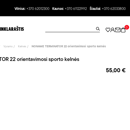
Vilnius:
+370 62012300
Kaunas:
+370 61122992
Šiauliai:
+370 62033800
0
INKLARAŠTIS
Vyrams
Kelnės
NONAME TERMINATOR 22 orientavimosi sporto kelnės
 22 orientavimosi sporto kelnės
55,00 €