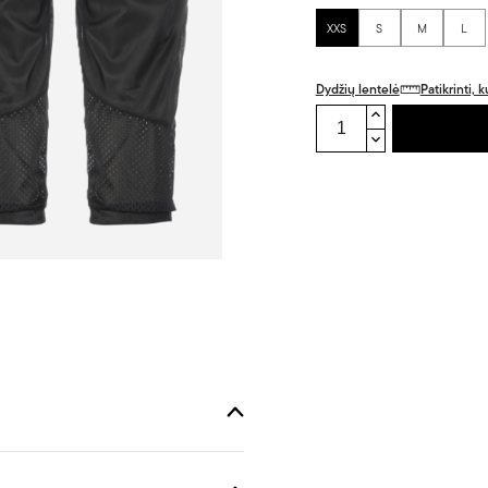
XXS
S
M
L
Dydžių lentelė
Patikrinti,