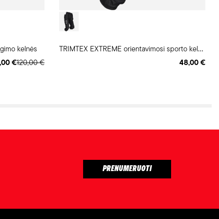
T
RIMTEX EXTREME orientavimosi sporto kelnės
gimo kelnės
,00 €
120,00 €
48,00 €