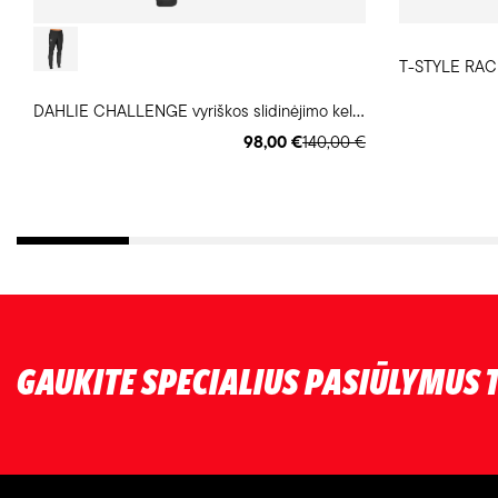
D
AHLIE CHALLENGE vyriškos slidinėjimo kelnės
98,00 €
140,00 €
GAUKITE SPECIALIUS PASIŪLYMUS T