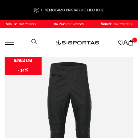
IKI NEMOKAMO PRISTATYMO LIKO 100€
Vilnius:
+370 62012300
Kaunas:
+370 61122992
Šiauliai:
+370 62033800
0
NUOLAIDA
- 30%