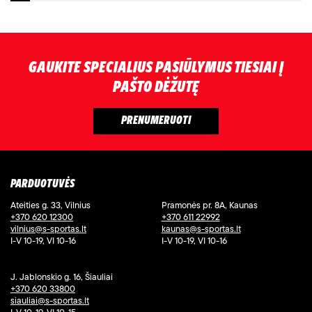
GAUKITE SPECIALIUS PASIŪLYMUS TIESIAI Į
PAŠTO DĖŽUTĘ
PARDUOTUVĖS
Ateities g. 33, Vilnius
Pramonės pr. 8A, Kaunas
+370 620 12300
+370 611 22992
vilnius@s-sportas.lt
kaunas@s-sportas.lt
I-V 10-19, VI 10-16
I-V 10-19, VI 10-16
J. Jablonskio g. 16, Šiauliai
+370 620 33800
siauliai@s-sportas.lt