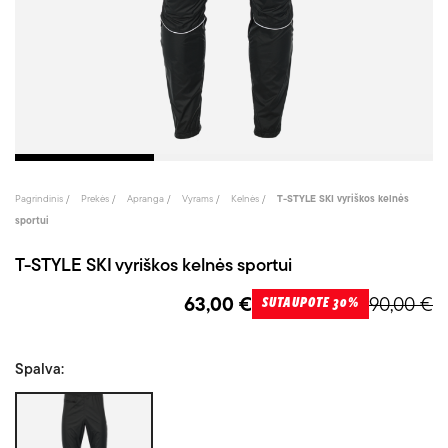
Pagrindinis
Prekės
Apranga
Vyrams
Kelnės
T-STYLE SKI vyriškos kelnės
sportui
T-STYLE SKI vyriškos kelnės sportui
63,00 €
90,00 €
SUTAUPOTE 30%
Spalva:
Juoda