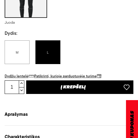
Juoda
Dydis:
M
L
Dydžių lentelė
Patikrinti, kurioje parduotuvėje turime
Į KREPŠELĮ
DOVANŲ KUPONAS
Aprašymas
Charakteristikos