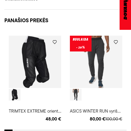
PANAŠIOS PREKĖS
NUOLAIDA
- 20%
T
RIMTEX EXTREME orientavimosi sporto kelnės
A
SICS WINTER RUN vyriškos bėgimo kelnės
48,00 €
80,00 €
100,00 €