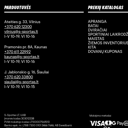
PARDUOTUVĖS
PREKIŲ KATALOGAS
APRANGA
Ateities g. 33, Vilnius
BATAI
+370 620 12300
DVIRAČIAI
vilnius@s-sportas.lt
SPORTINIAI LAIKRODŽ
I-V 10-19, VI 10-16
MAISTAS
ŽIEMOS INVENTORIU
Pramonės pr. 8A, Kaunas
KITA
DOVANŲ KUPONAS
+370 611 22992
kaunas@s-sportas.lt
I-V 10-19, VI 10-16
J. Jablonskio g. 16, Šiauliai
+370 620 33800
siauliai@s-sportas.lt
I-V 10-19, VI 10-15
S-Sportas LT, UAB
Mokėjimo metodai
Įmonės kodas 303012338
PVM mokėtojo kodas LT100007561510
Banko sąsk. nr. LT88 7300 0101 3466 7646, AB Swedbank