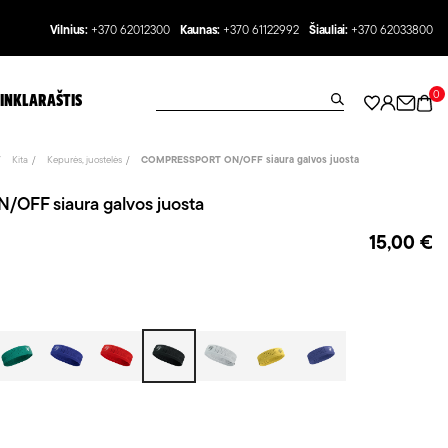
Vilnius:
+370 62012300
Kaunas:
+370 61122992
Šiauliai:
+370 62033800
0
INKLARAŠTIS
Kita
Kepurės, juostelės
COMPRESSPORT ON/OFF siaura galvos juosta
FF siaura galvos juosta
15,00 €
ėlyna
Žalia
Mėlyna/Balta
Raudona/Balta
Juoda/Balta
Balta/Juoda
Garstyčių
Alyvinė