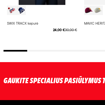
SWIX TRACX kepurė
MAVIC HERITA
24,00 €
30,00 €
GAUKITE SPECIALIUS PASIŪLYMUS T