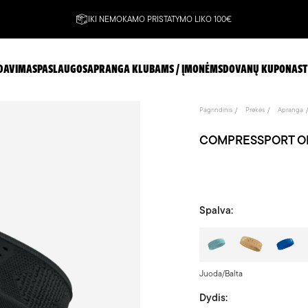
IKI NEMOKAMO PRISTATYMO LIKO 100€
DAVIMAS
PASLAUGOS
APRANGA KLUBAMS / ĮMONĖMS
DOVANŲ KUPONAS
T
Pagrindinis
Prekės
Apranga
COMPRESSPORT ON/O
Spalva:
Turkio
Oranžinė
M
Juoda/Balta
Dydis: