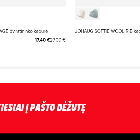
GE dviratininko kepurė
JOHAUG SOFTIE WOOL RIB ke
17,40 €
29,00 €
IESIAI Į PAŠTO DĖŽUTĘ