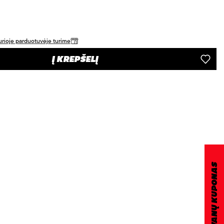
 kurioje parduotuvėje turime
Į KREPŠELĮ
DOVANŲ KUPONAS