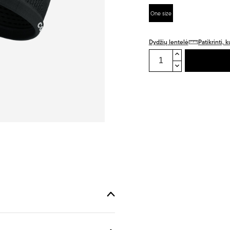
One size
Dydžių lentelė
Patikrinti,