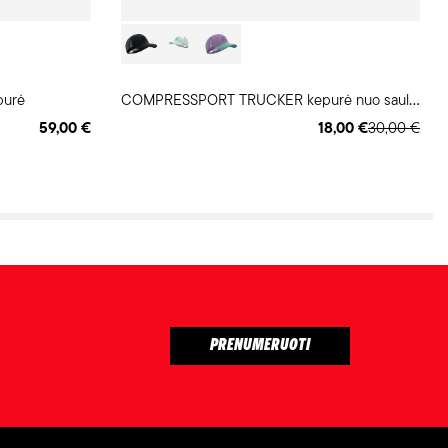
C
OMPRESSPORT TRUCKER kepurė nuo saulės
purė
59,00 €
18,00 €
30,00 €