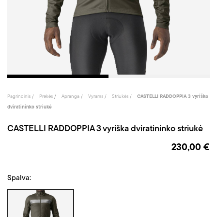
Pagrindinis
Prekės
Apranga
Vyrams
Striukės
CASTELLI RADDOPPIA 3 vyriška
dviratininko striukė
CASTELLI RADDOPPIA 3 vyriška dviratininko striukė
230,00 €
Spalva:
Chaki