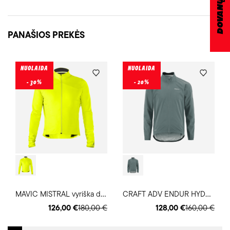
PANAŠIOS PREKĖS
NUOLAIDA
NUOLAIDA
- 30%
- 20%
M
AVIC MISTRAL vyriška dviratininko striukė
C
RAFT ADV ENDUR HYDRO 2 vyriška dviratininko striukė
126,00 €
180,00 €
128,00 €
160,00 €