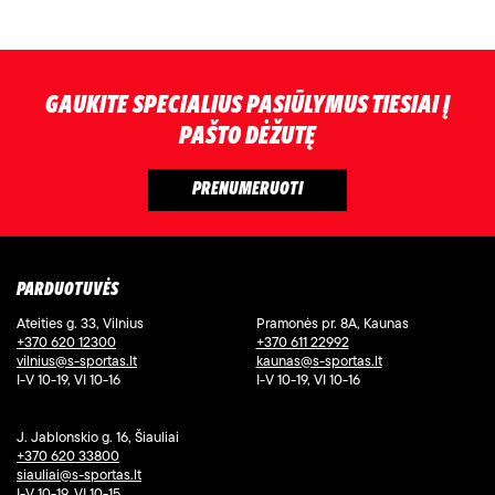
GAUKITE SPECIALIUS PASIŪLYMUS TIESIAI Į
PAŠTO DĖŽUTĘ
PARDUOTUVĖS
Ateities g. 33, Vilnius
Pramonės pr. 8A, Kaunas
+370 620 12300
+370 611 22992
vilnius@s-sportas.lt
kaunas@s-sportas.lt
I-V 10-19, VI 10-16
I-V 10-19, VI 10-16
J. Jablonskio g. 16, Šiauliai
+370 620 33800
siauliai@s-sportas.lt
I-V 10-19, VI 10-15