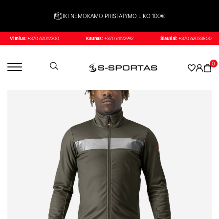
IKI NEMOKAMO PRISTATYMO LIKO 100€
Vilnius:
+370 62012300
Kaunas:
+370 61122992
Šiauliai:
+370 62033800
0