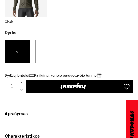
Chaki
Dydis:
M
L
Dydžių lentelė
Patikrinti, kurioje parduotuvėje turime
Į KREPŠELĮ
DOVANŲ KUPONAS
Aprašymas
Charakteristikos