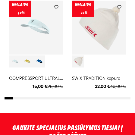
NUOLAIDA
NUOLAIDA
- 40%
- 20%
C
OMPRESSPORT ULTRALIGHT VISOR snapelis nuo saulės
SWIX TRADITION kepurė
15,00 €
25,00 €
32,00 €
40,00 €
GAUKITE SPECIALIUS PASIŪLYMUS TIESIAI Į