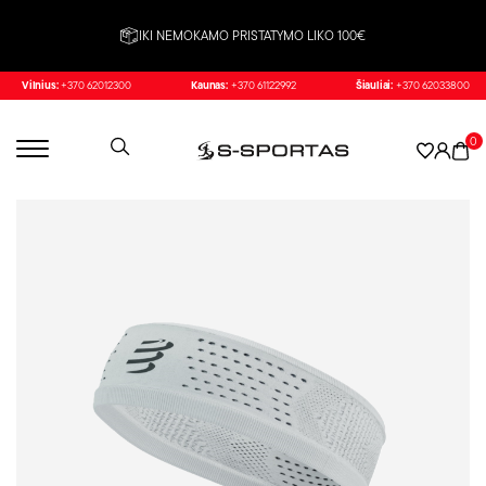
IKI NEMOKAMO PRISTATYMO LIKO 100€
Vilnius:
+370 62012300
Kaunas:
+370 61122992
Šiauliai:
+370 62033800
0