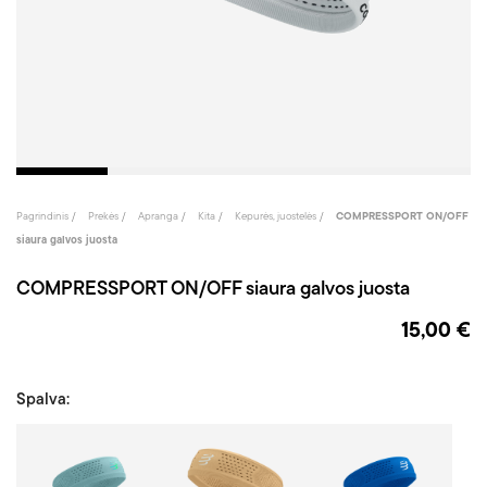
Pagrindinis
Prekės
Apranga
Kita
Kepurės, juostelės
COMPRESSPORT ON/OFF
siaura galvos juosta
COMPRESSPORT ON/OFF siaura galvos juosta
15,00 €
Spalva:
Turkio
Oranžinė
Mėly