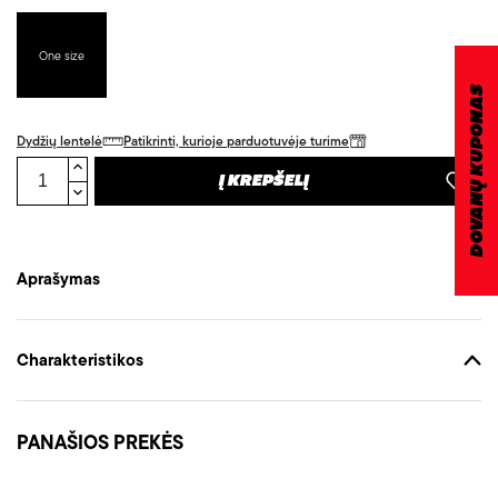
One size
DOVANŲ KUPONAS
Dydžių lentelė
Patikrinti, kurioje parduotuvėje turime
Į KREPŠELĮ
Aprašymas
Charakteristikos
PANAŠIOS PREKĖS