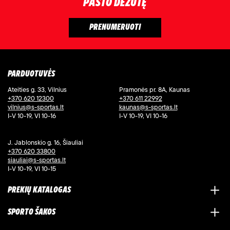
PAŠTO DĖŽUTĘ
PARDUOTUVĖS
Ateities g. 33, Vilnius
Pramonės pr. 8A, Kaunas
+370 620 12300
+370 611 22992
vilnius@s-sportas.lt
kaunas@s-sportas.lt
I-V 10-19, VI 10-16
I-V 10-19, VI 10-16
J. Jablonskio g. 16, Šiauliai
+370 620 33800
siauliai@s-sportas.lt
I-V 10-19, VI 10-15
PREKIŲ KATALOGAS
SPORTO ŠAKOS