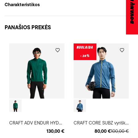
Charakteristikos
PANAŠIOS PREKĖS
NUOLAIDA
- 20%
C
RAFT ADV ENDUR HYDRO 2 dviratininko striukė
C
RAFT CORE SUBZ vyriška dviratininko striukė
130,00 €
80,00 €
100,00 €