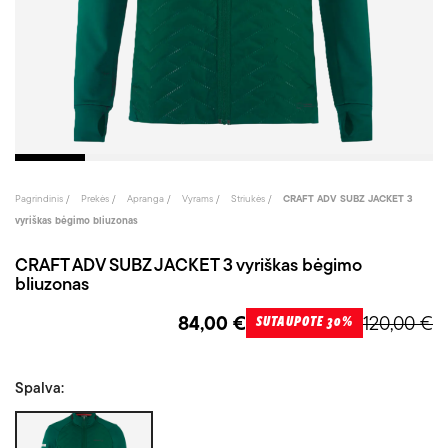
Pagrindinis
Prekės
Apranga
Vyrams
Striukės
CRAFT ADV SUBZ JACKET 3
vyriškas bėgimo bliuzonas
CRAFT ADV SUBZ JACKET 3 vyriškas bėgimo
bliuzonas
84,00 €
120,00 €
SUTAUPOTE 30%
Spalva:
Žalia