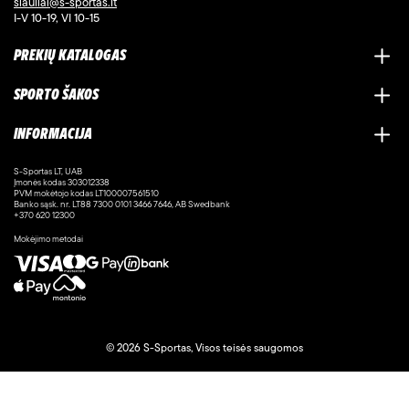
siauliai@s-sportas.lt
I-V 10-19, VI 10-15
PREKIŲ KATALOGAS
SPORTO ŠAKOS
INFORMACIJA
S-Sportas LT, UAB
Įmonės kodas 303012338
PVM mokėtojo kodas LT100007561510
Banko sąsk. nr. LT88 7300 0101 3466 7646, AB Swedbank
+370 620 12300
Mokėjimo metodai
© 2026 S-Sportas, Visos teisės saugomos