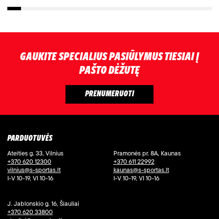
GAUKITE SPECIALIUS PASIŪLYMUS TIESIAI Į
PAŠTO DĖŽUTĘ
PARDUOTUVĖS
Ateities g. 33, Vilnius
Pramonės pr. 8A, Kaunas
+370 620 12300
+370 611 22992
vilnius@s-sportas.lt
kaunas@s-sportas.lt
I-V 10-19, VI 10-16
I-V 10-19, VI 10-16
J. Jablonskio g. 16, Šiauliai
+370 620 33800