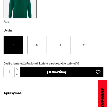
Žalia
Dydis:
S
M
L
XL
Dydžių lentelė
Patikrinti, kurioje parduotuvėje turime
Į KREPŠELĮ
DOVANŲ KUPONAS
Aprašymas