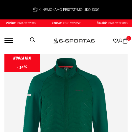
IKI NEMOKAMO PRISTATYMO LIKO 100€
Vilnius:
+370 62012300
Kaunas:
+370 61122992
Šiauliai:
+370 62033800
0
NUOLAIDA
- 30%