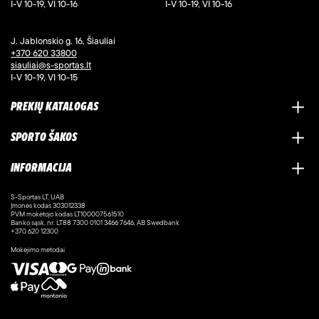
I-V 10-19, VI 10-16
I-V 10-19, VI 10-16
J. Jablonskio g. 16, Šiauliai
+370 620 33800
siauliai@s-sportas.lt
I-V 10-19, VI 10-15
PREKIŲ KATALOGAS
SPORTO ŠAKOS
INFORMACIJA
S-Sportas LT, UAB
Įmonės kodas 303012338
PVM mokėtojo kodas LT100007561510
Banko sąsk. nr. LT88 7300 0101 3466 7646, AB Swedbank
+370 620 12300
Mokėjimo metodai