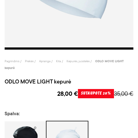
Pagrindinis
Prekės
Apranga
Kita
Kepurės, juostelės
ODLO MOVE LIGHT
kepurė
ODLO MOVE LIGHT kepurė
28,00 €
35,00 €
SUTAUPOTE 20%
Spalva:
Juoda
Balta