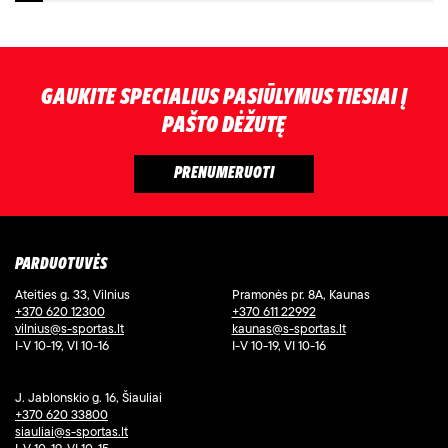
GAUKITE SPECIALIUS PASIŪLYMUS TIESIAI Į
PAŠTO DĖŽUTĘ
PARDUOTUVĖS
Ateities g. 33, Vilnius
Pramonės pr. 8A, Kaunas
+370 620 12300
+370 611 22992
vilnius@s-sportas.lt
kaunas@s-sportas.lt
I-V 10-19, VI 10-16
I-V 10-19, VI 10-16
J. Jablonskio g. 16, Šiauliai
+370 620 33800
siauliai@s-sportas.lt