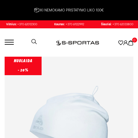
IKI NEMOKAMO PRISTATYMO LIKO 100€
Vilnius:
+370 62012300
Kaunas:
+370 61122992
Šiauliai:
+370 62033800
0
NUOLAIDA
- 20%