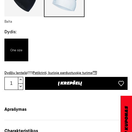
Balta
Dydis:
One size
Dydžių lentelė
Patikrinti, kurioje parduotuvėje turime
Į KREPŠELĮ
DOVANŲ KUPONAS
Aprašymas
Charakteristikos