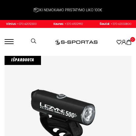
IKI NEMOKAMO PRISTATYMO LIKO 100€
Vilnius:
+370 62012300
Kaunas:
+370 61122992
Šiauliai:
+370 62033800
0
IŠPARDUOTA