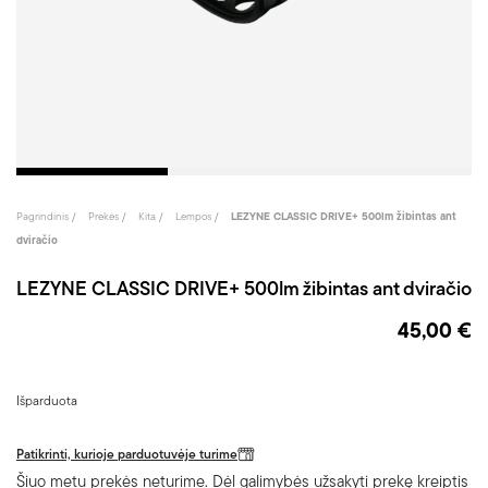
Pagrindinis
Prekės
Kita
Lempos
LEZYNE CLASSIC DRIVE+ 500lm žibintas ant
dviračio
LEZYNE CLASSIC DRIVE+ 500lm žibintas ant dviračio
45,00 €
Išparduota
Patikrinti, kurioje parduotuvėje turime
Šiuo metu prekės neturime. Dėl galimybės užsakyti prekę kreiptis