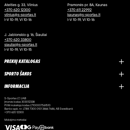
Ateities g. 33, Vilnius
Pramonės pr. 8A, Kaunas
+370 620 12300
+370 611 22992
vilnius@s-sportas.lt
kaunas@s-sportas.lt
I-V 10-19, VI 10-16
I-V 10-19, VI 10-16
J. Jablonskio g. 16, Šiauliai
+370 620 33800
siauliai@s-sportas.lt
I-V 10-19, VI 10-15
PREKIŲ KATALOGAS
SPORTO ŠAKOS
INFORMACIJA
S-Sportas LT, UAB
Įmonės kodas 303012338
PVM mokėtojo kodas LT100007561510
Banko sąsk. nr. LT88 7300 0101 3466 7646, AB Swedbank
+370 620 12300
Mokėjimo metodai