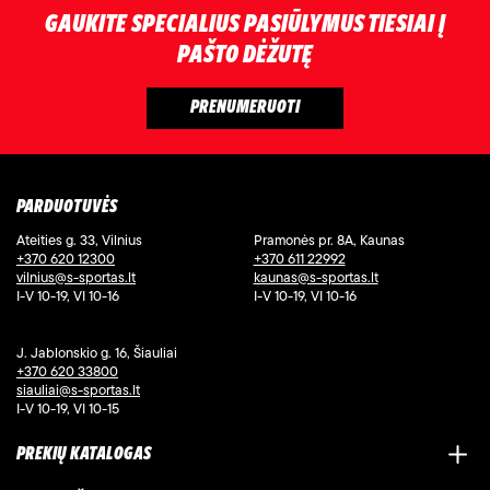
GAUKITE SPECIALIUS PASIŪLYMUS TIESIAI Į
PAŠTO DĖŽUTĘ
PARDUOTUVĖS
Ateities g. 33, Vilnius
Pramonės pr. 8A, Kaunas
+370 620 12300
+370 611 22992
vilnius@s-sportas.lt
kaunas@s-sportas.lt
I-V 10-19, VI 10-16
I-V 10-19, VI 10-16
J. Jablonskio g. 16, Šiauliai
+370 620 33800
siauliai@s-sportas.lt
I-V 10-19, VI 10-15
PREKIŲ KATALOGAS