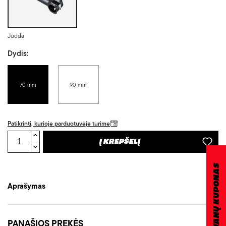
Juoda
Dydis:
70 mm
90 mm
Patikrinti, kurioje parduotuvėje turime
Į KREPŠELĮ
DOVANŲ KUPONAS
Aprašymas
PANAŠIOS PREKĖS