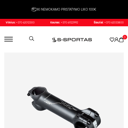
IKI NEMOKAMO PRISTATYMO LIKO 100€
Vilnius:
+370 62012300
Kaunas:
+370 61122992
Šiauliai:
+370 62033800
0