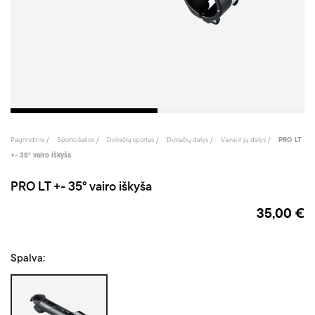
Pagrindinis
Sporto šakos
Dviračių sportas
Dviračių dalys
Vairai ir jų dalys
PRO LT
+- 35° vairo iškyša
PRO LT +- 35° vairo iškyša
35,00 €
Spalva:
Juoda