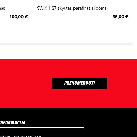
nas
SWIX HS7 skystas parafinas slidėms
100,00 €
35,00 €
INFORMACIJA