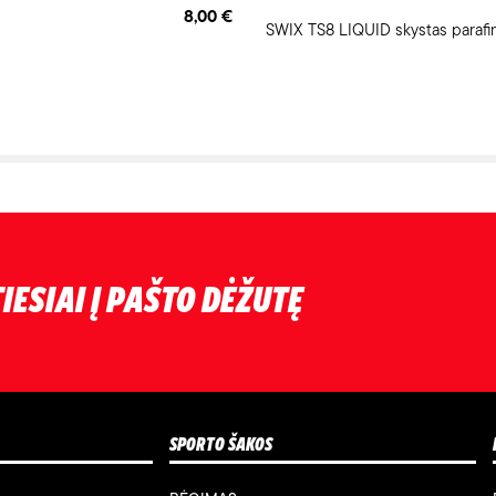
8,00 €
SWIX TS8 LIQUID skystas parafi
IESIAI Į PAŠTO DĖŽUTĘ
SPORTO ŠAKOS