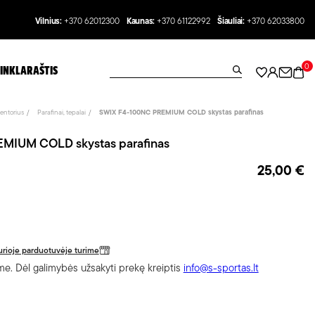
Vilnius:
+370 62012300
Kaunas:
+370 61122992
Šiauliai:
+370 62033800
0
INKLARAŠTIS
entorius
Parafinai, tepalai
SWIX F4-100NC PREMIUM COLD skystas parafinas
MIUM COLD skystas parafinas
25,00 €
 kurioje parduotuvėje turime
e. Dėl galimybės užsakyti prekę kreiptis
info@s-sportas.lt