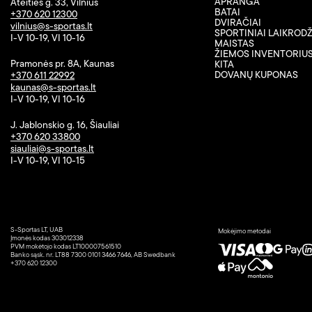
APRANGA
Ateities g. 33, Vilnius
BATAI
+370 620 12300
DVIRAČIAI
vilnius@s-sportas.lt
SPORTINIAI LAIKRODŽ
I-V 10-19, VI 10-16
MAISTAS
ŽIEMOS INVENTORIU
Pramonės pr. 8A, Kaunas
KITA
DOVANŲ KUPONAS
+370 611 22992
kaunas@s-sportas.lt
I-V 10-19, VI 10-16
J. Jablonskio g. 16, Šiauliai
+370 620 33800
siauliai@s-sportas.lt
I-V 10-19, VI 10-15
S-Sportas LT, UAB
Mokėjimo metodai
Įmonės kodas 303012338
PVM mokėtojo kodas LT100007561510
Banko sąsk. nr. LT88 7300 0101 3466 7646, AB Swedbank
+370 620 12300