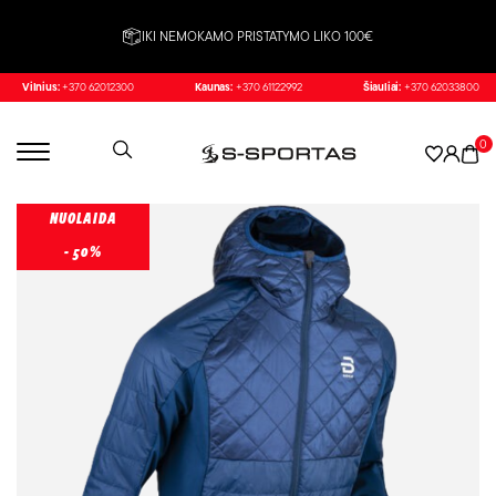
IKI NEMOKAMO PRISTATYMO LIKO 100€
Vilnius:
+370 62012300
Kaunas:
+370 61122992
Šiauliai:
+370 62033800
0
NUOLAIDA
- 50%