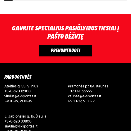
GAUKITE SPECIALIUS PASIŪLYMUS TIESIAI Į
PAŠTO DĖŽUTĘ
PARDUOTUVĖS
Ateities g. 33, Vilnius
Pramonės pr. 8A, Kaunas
+370 620 12300
+370 611 22992
vilnius@s-sportas.lt
kaunas@s-sportas.lt
I-V 10-19, VI 10-16
I-V 10-19, VI 10-16
J. Jablonskio g. 16, Šiauliai
+370 620 33800
siauliai@s-sportas.lt