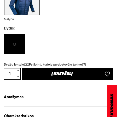
Mėlyna
Dydis:
M
Dydžių lentelė
Patikrinti, kurioje parduotuvėje turime
Į KREPŠELĮ
DOVANŲ KUPONAS
Aprašymas
Charakteristikos