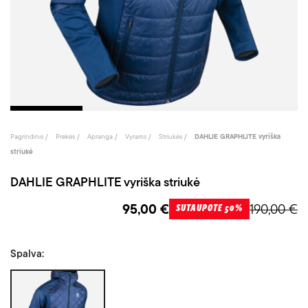
Pagrindinis
Prekės
Apranga
Vyrams
Striukės
DAHLIE GRAPHLITE vyriška
striukė
DAHLIE GRAPHLITE vyriška striukė
95,00 €
190,00 €
SUTAUPOTE 50%
Spalva:
Mėlyna