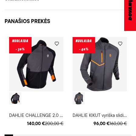
PANAŠIOS PREKĖS
NUOLAIDA
NUOLAIDA
- 30%
- 40%
D
AHLIE CHALLENGE 2.0 vyriška slidinėjimo striukė
D
AHLIE KIKUT vyriška slidinėjimo striukė
140,00 €
200,00 €
96,00 €
160,00 €