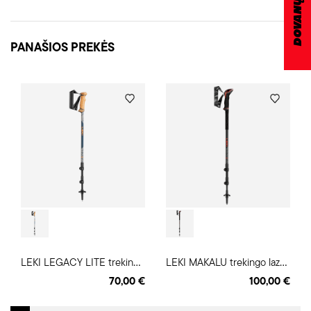
PANAŠIOS PREKĖS
L
EKI LEGACY LITE trekingo lazdos
L
EKI MAKALU trekingo lazdos
70,00 €
100,00 €