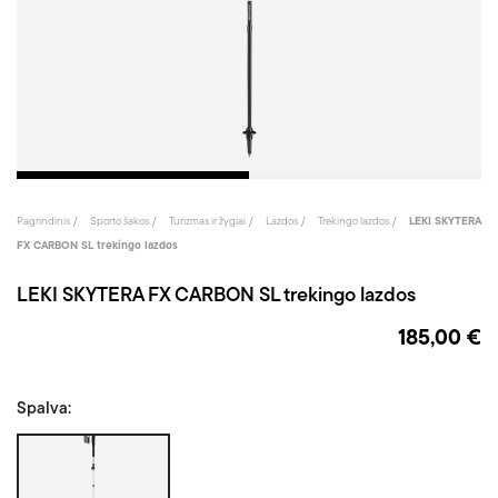
Pagrindinis
Sporto šakos
Turizmas ir žygiai
Lazdos
Trekingo lazdos
LEKI SKYTERA
FX CARBON SL trekingo lazdos
LEKI SKYTERA FX CARBON SL trekingo lazdos
185,00 €
Spalva:
Juoda/Balta