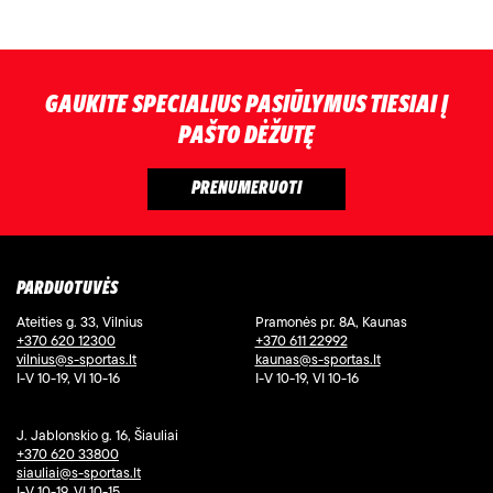
GAUKITE SPECIALIUS PASIŪLYMUS TIESIAI Į
PAŠTO DĖŽUTĘ
PARDUOTUVĖS
Ateities g. 33, Vilnius
Pramonės pr. 8A, Kaunas
+370 620 12300
+370 611 22992
vilnius@s-sportas.lt
kaunas@s-sportas.lt
I-V 10-19, VI 10-16
I-V 10-19, VI 10-16
J. Jablonskio g. 16, Šiauliai
+370 620 33800
siauliai@s-sportas.lt
I-V 10-19, VI 10-15