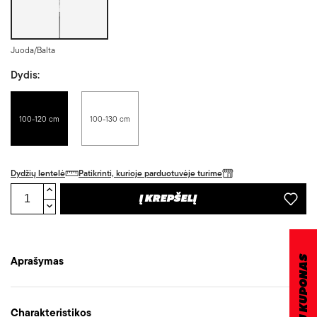
Juoda/Balta
Dydis:
100-120 cm
100-130 cm
Dydžių lentelė
Patikrinti, kurioje parduotuvėje turime
Į KREPŠELĮ
Aprašymas
DOVANŲ KUPONAS
Charakteristikos