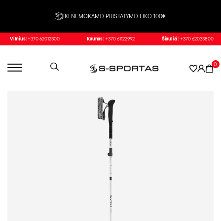
IKI NEMOKAMO PRISTATYMO LIKO 100€
Vilnius:
+370 62012300
Kaunas:
+370 61122992
Šiauliai:
+370 62033800
0