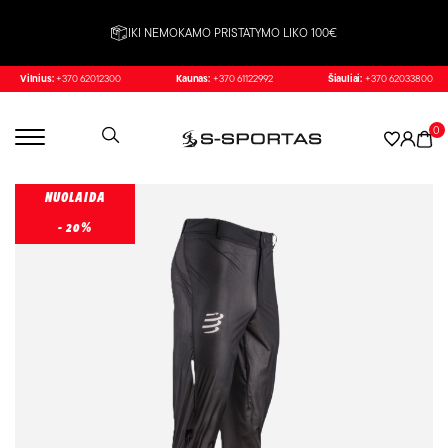
IKI NEMOKAMO PRISTATYMO LIKO 100€
Vilnius:
+370 62012300
Kaunas:
+370 61122992
Šiauliai:
+370 62033800
0
NUOLAIDA
- 20%