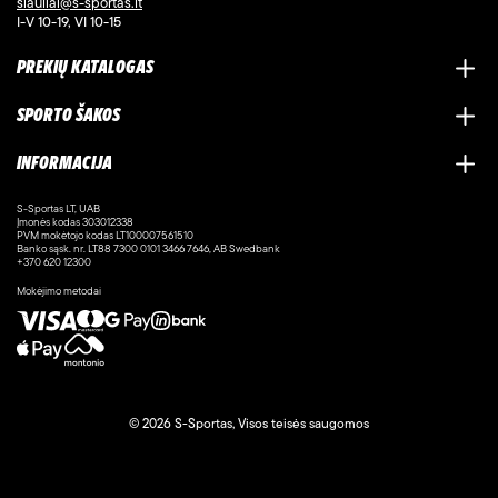
siauliai@s-sportas.lt
I-V 10-19, VI 10-15
PREKIŲ KATALOGAS
SPORTO ŠAKOS
INFORMACIJA
S-Sportas LT, UAB
Įmonės kodas 303012338
PVM mokėtojo kodas LT100007561510
Banko sąsk. nr. LT88 7300 0101 3466 7646, AB Swedbank
+370 620 12300
Mokėjimo metodai
© 2026 S-Sportas, Visos teisės saugomos