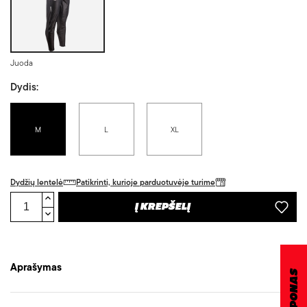
Juoda
Dydis:
M
L
XL
Dydžių lentelė
Patikrinti, kurioje parduotuvėje turime
Į KREPŠELĮ
Aprašymas