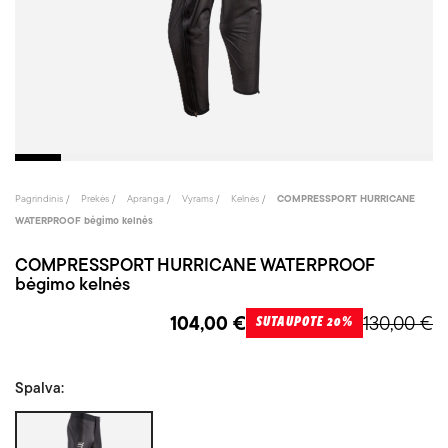
Pagrindinis
Prekės
Apranga
Vyrams
Kelnės
COMPRESSPORT HURRICANE
WATERPROOF bėgimo kelnės
COMPRESSPORT HURRICANE WATERPROOF
bėgimo kelnės
104,00 €
130,00 €
SUTAUPOTE 20%
Spalva:
Juoda