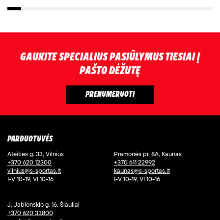
GAUKITE SPECIALIUS PASIŪLYMUS TIESIAI Į
PAŠTO DĖŽUTĘ
PARDUOTUVĖS
Ateities g. 33, Vilnius
Pramonės pr. 8A, Kaunas
+370 620 12300
+370 611 22992
vilnius@s-sportas.lt
kaunas@s-sportas.lt
I-V 10-19, VI 10-16
I-V 10-19, VI 10-16
J. Jablonskio g. 16, Šiauliai
+370 620 33800