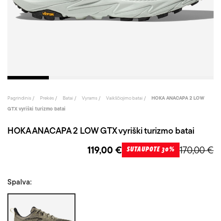
Pagrindinis
Prekės
Batai
Vyrams
Vaikščiojimo batai
HOKA ANACAPA 2 LOW
GTX vyriški turizmo batai
HOKA ANACAPA 2 LOW GTX vyriški turizmo batai
119,00 €
170,00 €
SUTAUPOTE 30%
Spalva:
Chaki