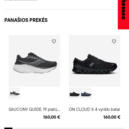
PANAŠIOS PREKĖS
S
AUCONY GUIDE 19 platūs vyriški batai
ON CLOUD X 4 vyriški batai
160,00 €
160,00 €