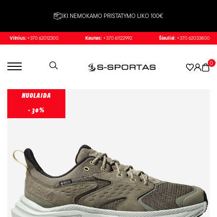
IKI NEMOKAMO PRISTATYMO LIKO 100€
Vilnius:
+370 62012300
Kaunas:
+370 61122992
Šiauliai:
+370 62033800
0
NUOLAIDA
- 30%