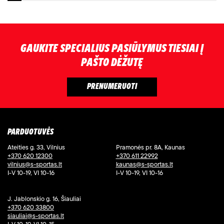
GAUKITE SPECIALIUS PASIŪLYMUS TIESIAI Į
PAŠTO DĖŽUTĘ
PARDUOTUVĖS
Ateities g. 33, Vilnius
Pramonės pr. 8A, Kaunas
+370 620 12300
+370 611 22992
vilnius@s-sportas.lt
kaunas@s-sportas.lt
I-V 10-19, VI 10-16
I-V 10-19, VI 10-16
J. Jablonskio g. 16, Šiauliai
+370 620 33800
siauliai@s-sportas.lt