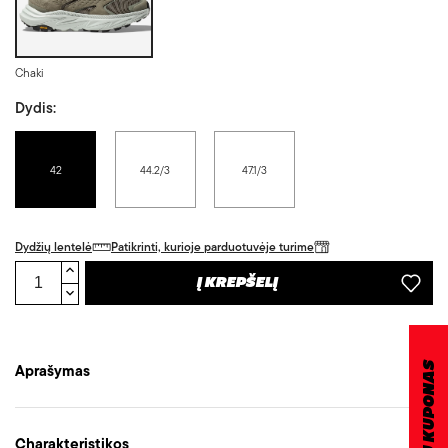
Chaki
Dydis:
42
44.2/3
47.1/3
Dydžių lentelė
Patikrinti, kurioje parduotuvėje turime
Į KREPŠELĮ
DOVANŲ KUPONAS
Aprašymas
Charakteristikos