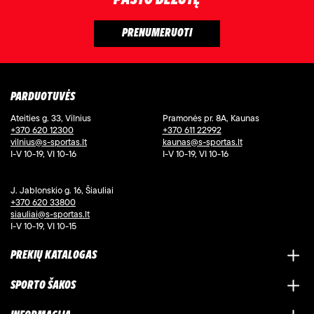
PARDUOTUVĖS
Ateities g. 33, Vilnius
Pramonės pr. 8A, Kaunas
+370 620 12300
+370 611 22992
vilnius@s-sportas.lt
kaunas@s-sportas.lt
I-V 10-19, VI 10-16
I-V 10-19, VI 10-16
J. Jablonskio g. 16, Šiauliai
+370 620 33800
siauliai@s-sportas.lt
I-V 10-19, VI 10-15
PREKIŲ KATALOGAS
SPORTO ŠAKOS