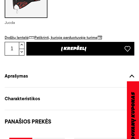
Juoda
Dydžių lentelė
Patikrinti, kurioje parduotuvėje turime
Į KREPŠELĮ
Aprašymas
DOVANŲ KUPONAS
Charakteristikos
PANAŠIOS PREKĖS