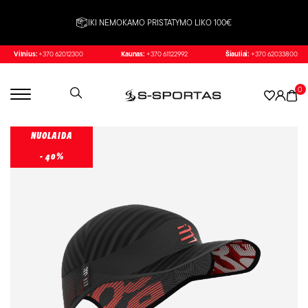
IKI NEMOKAMO PRISTATYMO LIKO 100€
Vilnius:
+370 62012300
Kaunas:
+370 61122992
Šiauliai:
+370 62033800
0
NUOLAIDA
- 40%