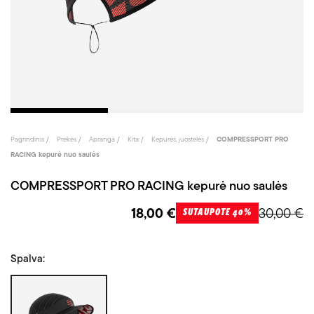
Pagrindinis
Prekės
Apranga
Kita
Kepurės, juostelės
COMPRESSPORT PRO
RACING kepurė nuo saulės
COMPRESSPORT PRO RACING kepurė nuo saulės
18,00 €
30,00 €
SUTAUPOTE 40%
Spalva:
Juoda